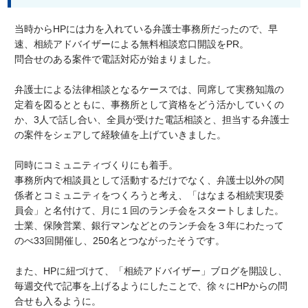
当時からHPには力を入れている弁護士事務所だったので、早
速、相続アドバイザーによる無料相談窓口開設をPR。
問合せのある案件で電話対応が始まりました。
弁護士による法律相談となるケースでは、同席して実務知識の
定着を図るとともに、事務所として資格をどう活かしていくの
か、3人で話し合い、全員が受けた電話相談と、担当する弁護士
の案件をシェアして経験値を上げていきました。
同時にコミュニティづくりにも着手。
事務所内で相談員として活動するだけでなく、弁護士以外の関
係者とコミュニティをつくろうと考え、「はなまる相続実現委
員会」と名付けて、月に１回のランチ会をスタートしました。
士業、保険営業、銀行マンなどとのランチ会を３年にわたって
のべ33回開催し、250名とつながったそうです。
また、HPに紐づけて、「相続アドバイザー」ブログを開設し、
毎週交代で記事を上げるようにしたことで、徐々にHPからの問
合せも入るように。