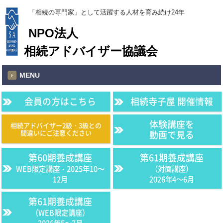
「相続の専門家」として活躍する人材を育み続け24年
NPO法人
相続アドバイザー協議会
MENU
会員の方はこちら
相続寺子屋 開催情報
体験講座を
相続アドバイザー2級・3級との
間違いにご注意ください
動画で見る
第60期養成講座
第61期養成講座
WEB限定講座・2025年10〜
（対面講座）
12月
2026年4〜6月
第61期養成講座
（WEB限定講座）