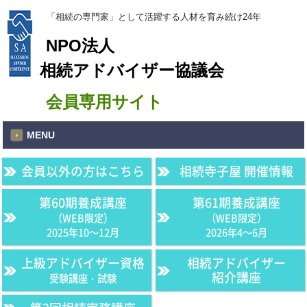
「相続の専門家」として活躍する人材を育み続け24年
NPO法人
相続アドバイザー協議会
会員専用サイト
MENU
会員以外の方はこちら
相続寺子屋 開催情報
第60期養成講座
第61期養成講座
（WEB限定）
（WEB限定）
2025年10〜12月
2026年4〜6月
上級アドバイザー資格
相続アドバイザー
紹介講座
受験講座・試験