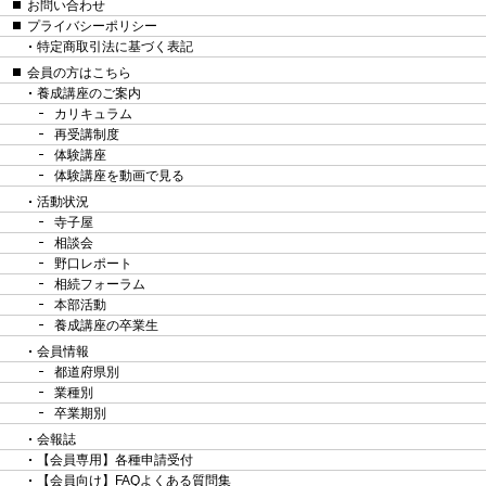
お問い合わせ
プライバシーポリシー
特定商取引法に基づく表記
会員の方はこちら
養成講座のご案内
カリキュラム
再受講制度
体験講座
体験講座を動画で見る
活動状況
寺子屋
相談会
野口レポート
相続フォーラム
本部活動
養成講座の卒業生
会員情報
都道府県別
業種別
卒業期別
会報誌
【会員専用】各種申請受付
【会員向け】FAQよくある質問集