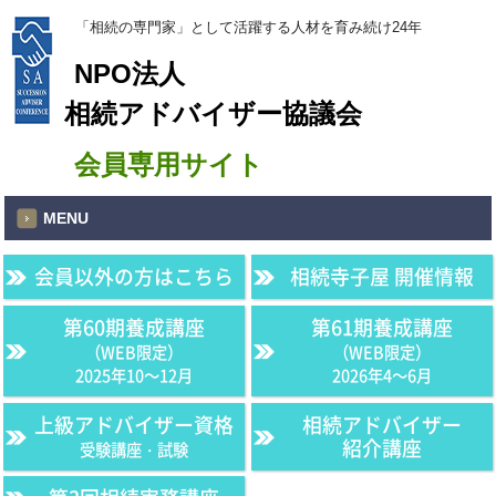
「相続の専門家」として活躍する人材を育み続け24年
NPO法人
相続アドバイザー協議会
会員専用サイト
MENU
会員以外の方はこちら
相続寺子屋 開催情報
第60期養成講座
第61期養成講座
（WEB限定）
（WEB限定）
2025年10〜12月
2026年4〜6月
上級アドバイザー資格
相続アドバイザー
紹介講座
受験講座・試験