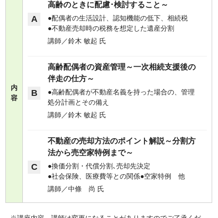
高齢のときに配慮･検討すること～
A
配偶者の生活設計、認知機能の低下、相続税
不動産売却時の税務を想定した遺産分割
講師／鈴木 敏起 氏
高齢配偶者の資産管理
～一次相続支援後の
伴走の仕方～
内
B
高齢配偶者が不動産名義を持った場合の、管理
容
処分計画とその備え
講師／鈴木 敏起 氏
不動産の売却方法のポイント解説～分割方
法から売空家特例まで～
C
換価分割・代償分割､売却先決定
社会保険、医療費等との関係
空家特例 他
講師／中條 尚 氏