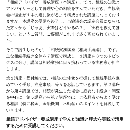
「相続アドバイザー養成講座（本講座）」では、相続の知識と
アドバイザーとして倫理や心の相続を学んでいただき、当協議
会の理念が１本の道に繋がるよう構成された講座になっており
ますが、本講座の受講を終了し、当協議会の認定会員になられ
た方々から「じゃあ、実際はどうやるの？」「実務を教えてほ
しい」というご質問、ご要望がこれまで多く寄せられていまし
た。
そこで誕生したのが、「相続実務講座（相続手続編）」です。
主な相続手続き全体を７講座で構成し、１講座を３つのトピッ
クスに分け、講師は相続業務に日々携わっている実務家が担当
します。
第１講座・受付編では、相続の全体像を把握して相続手続を進
めていく手順、注意事項、等々をお話していきます。第２講座
から第４講座では、相続が発生した場合に必要な手続き・調査
を中心に、第５講座から第７講座では、ご依頼者からよく受け
る相談（特に税金、金融機関、不動産）のポイントを解説して
いきます。
相続アドバイザー養成講座で学んだ知識と理念を実践で活用
するために受講してください。