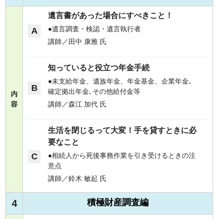
遺言書があった場合にすべきこと！
遺言調査・検認・遺言執行者
A
講師／田中 康雅 氏
知っていると役立つ年金手続
未支給年金、遺族年金、年金基金、企業年金､
B
確定拠出年金､その他給付金等
内
容
講師／森江 加代 氏
生活を閉じるって大変！手を貸すときに必
要なこと
C
相続人から死後事務作業を引き受けるときの注
意点
講師／鈴木 敏起 氏
積極財産調査編
4