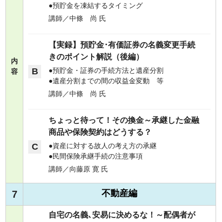
預貯金を凍結するタイミング
講師／中條 尚 氏
【実録】預貯金･有価証券の名義変更手続
きのポイント解説（後編）
内
B
預貯金・証券の手続方法と遺産分割
容
遺産分割までの間の収益金変動 等
講師／中條 尚 氏
ちょっと待って！その換金～承継した金融
商品や保険契約はどうする？
C
資産に対する故人の考え方の承継
民間保険承継手続の注意事項
講師／向藤原 寛 氏
不動産編
7
自宅の名義､安易に決めるな！
～配偶者が