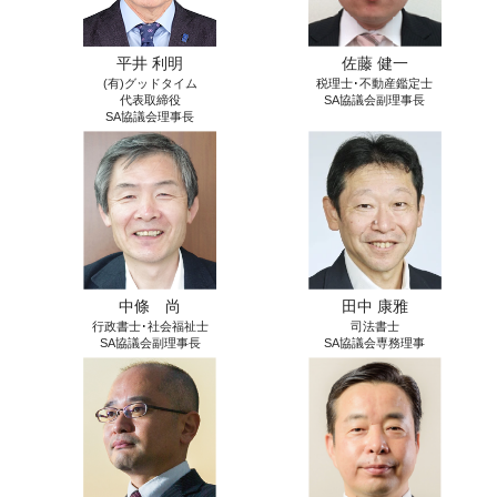
平井 利明
佐藤 健一
(有)グッドタイム
税理士･不動産鑑定士
代表取締役
SA協議会副理事長
SA協議会理事長
中條 尚
田中 康雅
⾏政書⼠･社会福祉⼠
司法書士
SA協議会副理事長
SA協議会専務理事