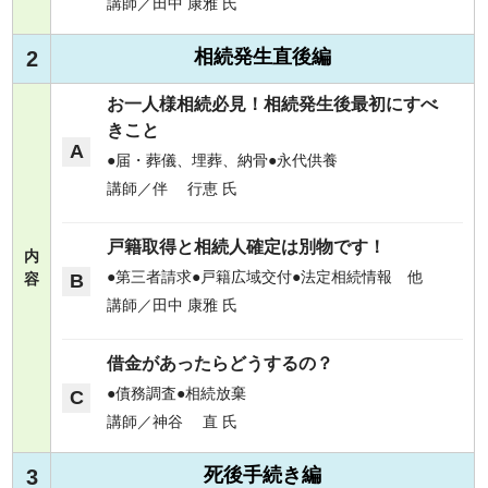
講師／田中 康雅 氏
相続発生直後編
2
お一人様相続必見！相続発生後最初にすべ
きこと
A
届・葬儀、埋葬、納骨
永代供養
講師／伴 行恵 氏
戸籍取得と相続人確定は別物です！
内
第三者請求
戸籍広域交付
法定相続情報 他
B
容
講師／田中 康雅 氏
借金があったらどうするの？
債務調査
相続放棄
C
講師／神谷 直 氏
死後手続き編
3