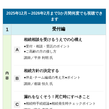
2025年12月～2026年2月まで3か月間何度でも視聴でき
ます
受付編
1
相続相談を受けるうえでの心構え
受付・相談・受託のポイント
A
ご高齢の方の接し方
講師／平井 利明 氏
相続方針の決定する
内
伴走･チーム編成の考え方
ポイント
B
容
講師／都築 恒久 氏
漏れをなくそう！死亡時にすべきこと
相続時手続総論
相続発生時チェックポイント
C