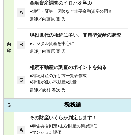
金融資産調査のイロハを学ぶ
銀行・証券・保険など主要金融資産の調査
A
講師／向藤原 寛 氏
現役世代の相続に多い、非典型資産の調査
デジタル資産を中心に
B
内
容
講師／向藤原 寛 氏
相続不動産の調査のポイントを知る
相続財産の探し方一覧表作成
C
評価が低い不動産
測量
講師／志村 孝次 氏
税務編
5
その財産いくらか判定します！
申告要否判定
主な財産の簡易評価
A
マンション評価