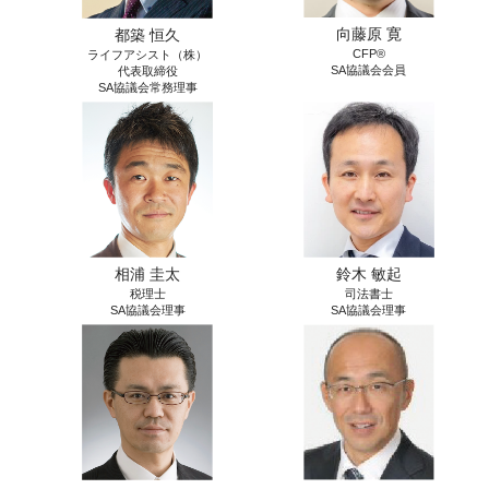
向藤原 寛
都築 恒久
CFP®
ライフアシスト（株）
SA協議会会員
代表取締役
SA協議会常務理事
相浦 圭太
鈴木 敏起
税理士
司法書士
SA協議会理事
SA協議会理事