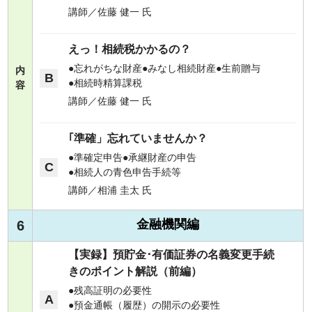
講師／佐藤 健一 氏
えっ！相続税かかるの？
忘れがちな財産
みなし相続財産
生前贈与
内
B
相続時精算課税
容
講師／佐藤 健一 氏
｢準確」忘れていませんか？
準確定申告
承継財産の申告
C
相続人の青色申告手続等
講師／相浦 圭太 氏
金融機関編
6
【実録】預貯金･有価証券の名義変更手続
きのポイント解説（前編）
残高証明の必要性
A
預金通帳（履歴）の開示の必要性