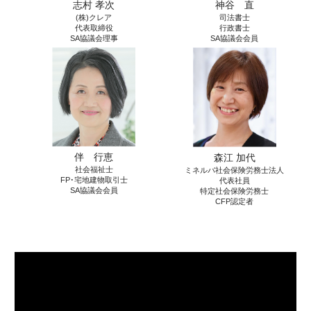
志村 孝次
神谷 直
(株)クレア
司法書士
代表取締役
行政書士
SA協議会理事
SA協議会会員
伴 行恵
森江 加代
社会福祉士
ミネルバ社会保険労務士法人
FP･宅地建物取引士
代表社員
SA協議会会員
特定社会保険労務士
CFP認定者