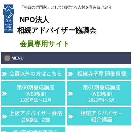
「相続の専門家」として活躍する人材を育み続け24年
NPO法人
相続アドバイザー協議会
会員専用サイト
MENU
会員以外の方はこちら
相続寺子屋 開催情報
第60期養成講座
第61期養成講座
（WEB限定）
（WEB限定）
2025年10〜12月
2026年4〜6月
上級アドバイザー資格
相続アドバイザー
紹介講座
受験講座・試験