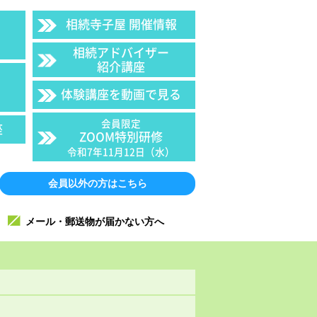
相続寺子屋 開催情報
相続アドバイザー
紹介講座
体験講座を動画で見る
会員限定
座
ZOOM特別研修
令和7年11月12日（水）
会員以外の方はこちら
メール・郵送物が届かない方へ