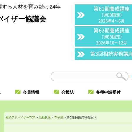
する人材を育み続け24年
第61期養成講座
（WEB限定）
バイザー協議会
2026年4〜6月
第62期養成講座
（WEB限定）
2026年10〜12月
第3回相続実務講
況
会員情報
会報誌
各種申請受付
相続アドバイザーTOP
>
活動状況
>
寺子屋
>
第62回相続寺子屋案内