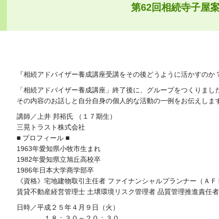
第62回相続寺子屋
『相続アドバイザー養成講座受講をその後どうように活かすのか
「相続アドバイザー養成講座」終了後に、グループをつくりまし
その内容のお話しと自分自身の個人的な活動の一例をお伝えしま
講師／上井 邦裕氏 （１７期生）
三晃トラスト株式会社
■ プロフィール ■
1963年愛知県小牧市生まれ
1982年愛知県立旭丘高校卒
1986年日本大学商学部卒
《資格》宅地建物取引主任者 ファイナンシャルプランナー（ＡＦ
賃貸不動産経営管理士 土壌環境リスク管理者 品質管理推進責任者
日時／平成２５年４月９日（火）
１８：３０～２０：３０