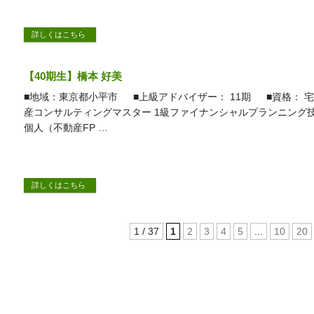
詳しくはこちら
【40期生】橋本 好美
■地域：東京都小平市 ■上級アドバイザー： 11期 ■資格： 
産コンサルティングマスター 1級ファイナンシャルプランニング技
個人（不動産FP …
詳しくはこちら
1 / 37
1
2
3
4
5
...
10
20