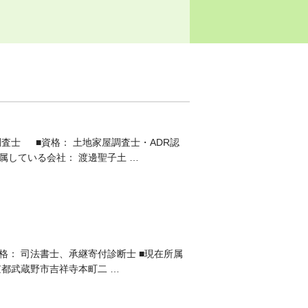
査士 ■資格： 土地家屋調査士・ADR認
属している会社： 渡邊聖子土 …
格： 司法書士、承継寄付診断士 ■現在所属
京都武蔵野市吉祥寺本町二 …