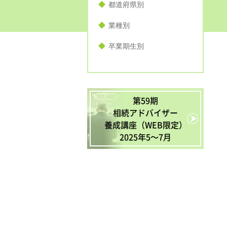
都道府県別
業種別
卒業期生別
第59期
相続アドバイザー
養成講座（WEB限定）
2025年5〜7月