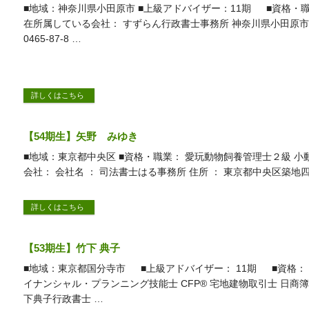
■地域：神奈川県小田原市 ■上級アドバイザー：11期 ■資格・
在所属している会社： すずらん行政書士事務所 神奈川県小田原市中町
0465-87-8 …
詳しくはこちら
【54期生】矢野 みゆき
■地域：東京都中央区 ■資格・職業： 愛玩動物飼養管理士２級 
会社： 会社名 ： 司法書士はる事務所 住所 ： 東京都中央区築
詳しくはこちら
【53期生】竹下 典子
■地域：東京都国分寺市 ■上級アドバイザー： 11期 ■資格： 
イナンシャル・プランニング技能士 CFP® 宅地建物取引士 日商
下典子行政書士 …