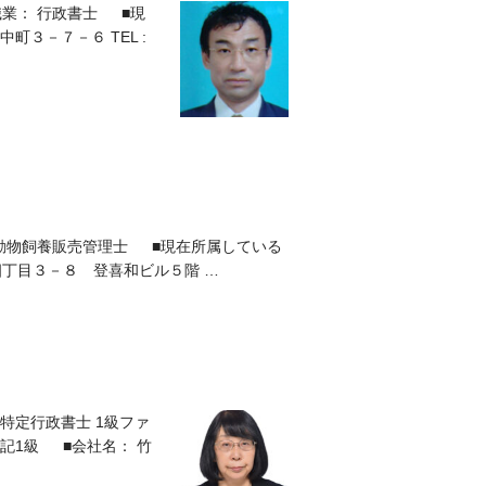
職業： 行政書士 ■現
３－７－６ TEL :
小動物飼養販売管理士 ■現在所属している
地四丁目３－８ 登喜和ビル５階 …
特定行政書士 1級ファ
簿記1級 ■会社名： 竹