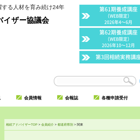
する人材を育み続け24年
第61期養成講座
（WEB限定）
バイザー協議会
2026年4〜6月
第62期養成講座
（WEB限定）
2026年10〜12月
第3回相続実務講
況
会員情報
会報誌
各種申請受付
相続アドバイザーTOP
>
会員紹介
>
都道府県別
>
関東