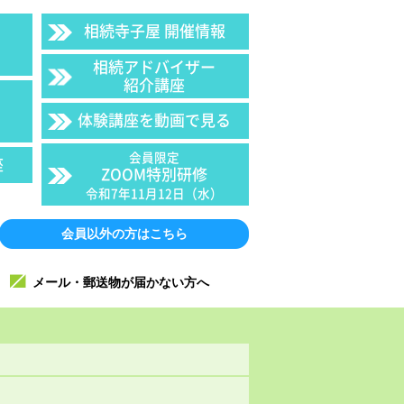
相続寺子屋 開催情報
相続アドバイザー
紹介講座
体験講座を動画で見る
会員限定
座
ZOOM特別研修
令和7年11月12日（水）
会員以外の方はこちら
メール・郵送物が届かない方へ