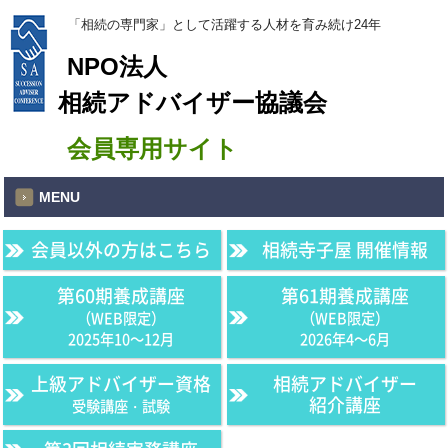
「相続の専門家」として活躍する人材を育み続け24年
NPO法人
相続アドバイザー協議会
会員専用サイト
MENU
会員以外の方はこちら
相続寺子屋 開催情報
第60期養成講座
第61期養成講座
（WEB限定）
（WEB限定）
2025年10〜12月
2026年4〜6月
上級アドバイザー資格
相続アドバイザー
紹介講座
受験講座・試験