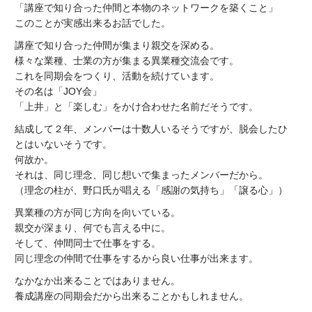
「講座で知り合った仲間と本物のネットワークを築くこと」
このことが実感出来るお話でした。
講座で知り合った仲間が集まり親交を深める。
様々な業種、士業の方が集まる異業種交流会です。
これを同期会をつくり、活動を続けています。
その名は「JOY会」
「上井」と「楽しむ」をかけ合わせた名前だそうです。
結成して２年、メンバーは十数人いるそうですが、脱会したひ
とはいないそうです。
何故か。
それは、同じ理念、同じ想いで集まったメンバーだから。
（理念の柱が、野口氏が唱える「感謝の気持ち」「譲る心」）
異業種の方が同じ方向を向いている。
親交が深まり、何でも言える中に。
そして、仲間同士で仕事をする。
同じ理念の仲間で仕事をするから良い仕事が出来ます。
なかなか出来ることではありません。
養成講座の同期会だから出来ることかもしれません。