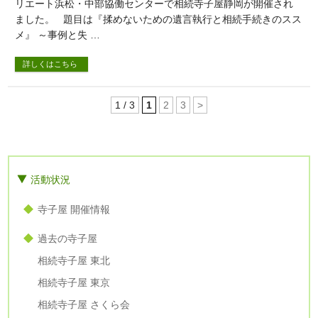
リエート浜松・中部協働センターで相続寺子屋静岡が開催され
ました。 題目は『揉めないための遺言執行と相続手続きのスス
メ』 ～事例と失 …
詳しくはこちら
1 / 3
1
2
3
>
活動状況
寺子屋 開催情報
過去の寺子屋
相続寺子屋 東北
相続寺子屋 東京
相続寺子屋 さくら会