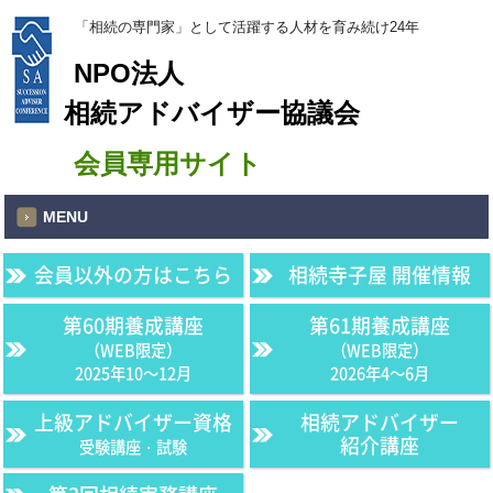
「相続の専門家」として活躍する人材を育み続け24年
NPO法人
相続アドバイザー協議会
会員専用サイト
MENU
会員以外の方はこちら
相続寺子屋 開催情報
第60期養成講座
第61期養成講座
（WEB限定）
（WEB限定）
2025年10〜12月
2026年4〜6月
上級アドバイザー資格
相続アドバイザー
紹介講座
受験講座・試験