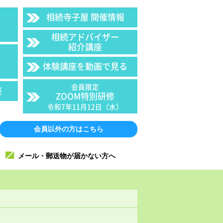
相続寺子屋 開催情報
相続アドバイザー
紹介講座
体験講座を動画で見る
会員限定
座
ZOOM特別研修
令和7年11月12日（水）
会員以外の方はこちら
メール・郵送物が届かない方へ