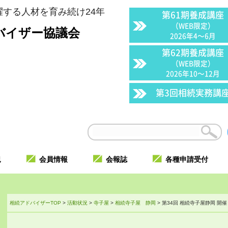
する人材を育み続け24年
第61期養成講座
（WEB限定）
バイザー協議会
2026年4〜6月
第62期養成講座
（WEB限定）
2026年10〜12月
第3回相続実務講
況
会員情報
会報誌
各種申請受付
相続アドバイザーTOP
>
活動状況
>
寺子屋
>
相続寺子屋 静岡
>
第34回 相続寺子屋静岡 開催