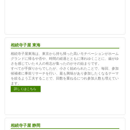
相続寺子屋 東海
相続寺子屋東海は、東京から持ち帰った高いモチベーションがホーム
グランドに帰るや否や、時間の経過とともに薄れゆくことに、歯がゆ
さを感じていた４人の有志が集ったのがその始まりです。
すべてが手探りからでしたが、小さく始められたことで、毎回、参加
候補者に事前リサーチを行い、最も興味があり参加したくなるテーマ
を絞るよう工夫することで、回数を重ねるにつれ参加人数も増えてい
ます。
詳しくはこちら
相続寺子屋 静岡