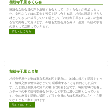
相続寺子屋 さくら会
協議会女性会員の声を反映する会として「さくら会」が発足しまし
た。女性ならではの工夫や苦労を話し合える場、相続の現場を担う人
材としてさらに成長していく場として「相続寺子屋さくら会」の意義
を皆で共有しております。今後も女性会員を募り、生涯、相続の学習
の場として活動していきます。
詳しくはこちら
相続寺子屋 たま塾
相続寺子屋たま塾は東京多摩地区を拠点に、地域に根ざす活躍をすべ
く、情報交換や勉強会などで切 磋琢磨することを目的とした会で
す。たま塾は偶数月の第２火曜日に開催予定です。毎回地域に密着し
たテーマの中で情報交換会を行いなど非常に濃い活動となっていま
す。会の趣旨や活動に賛同して頂く会員の方は多摩地区に在住・在勤
でなくともご参加頂けます。
詳しくはこちら