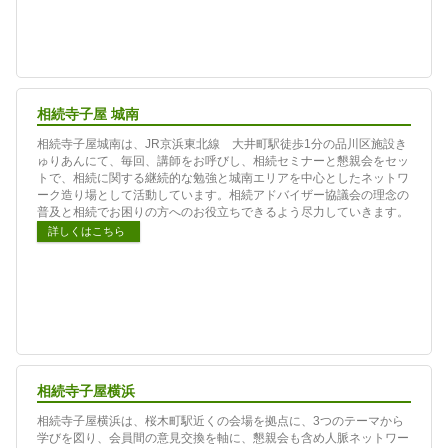
相続寺子屋 城南
相続寺子屋城南は、JR京浜東北線 大井町駅徒歩1分の品川区施設き
ゅりあんにて、毎回、講師をお呼びし、相続セミナーと懇親会をセッ
トで、相続に関する継続的な勉強と城南エリアを中心としたネットワ
ーク造り場として活動しています。相続アドバイザー協議会の理念の
普及と相続でお困りの方へのお役立ちできるよう尽力していきます。
詳しくはこちら
相続寺子屋横浜
相続寺子屋横浜は、桜木町駅近くの会場を拠点に、3つのテーマから
学びを図り、会員間の意見交換を軸に、懇親会も含め人脈ネットワー