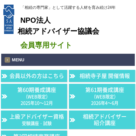
「相続の専門家」として活躍する人材を育み続け24年
NPO法人
相続アドバイザー協議会
会員専用サイト
MENU
会員以外の方はこちら
相続寺子屋 開催情報
第60期養成講座
第61期養成講座
（WEB限定）
（WEB限定）
2025年10〜12月
2026年4〜6月
上級アドバイザー資格
相続アドバイザー
紹介講座
受験講座・試験