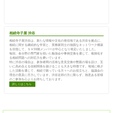
相続寺子屋 渋谷
相続寺子屋渋谷は、新たな情報や文化の発信地である渋谷を拠点に、
相続に関する継続的な学習と、実務家同士の強固なネットワーク構築
を目指して、ＳＡ59期メンバーが中心となり発足いたしました。
毎回、各分野の専門家を招いた勉強会や事例交換を通じて、複雑化す
る相続問題への対応力を磨いています。
特に渋谷の場合は、参加者間の活発な意見交換や懇親の場を設け、互
いに高め合える信頼関係を築けることも大きな特徴です。地域に根ざ
した活動を通じて、相続で困っている方々へのお役立ちと、協議会の
理念の普及に尽力しています。渋谷近郊の方に限らず、熱意ある皆様
のご参加を心よりお待ちしております。
詳しくはこちら