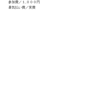
参加費／１,０００円
暑気払い費／実費