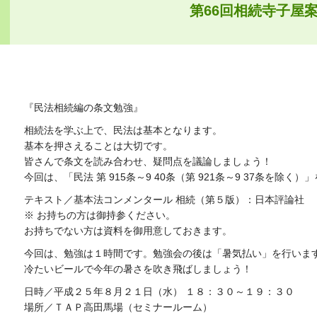
第66回相続寺子屋
『民法相続編の条文勉強』
相続法を学ぶ上で、民法は基本となります。
基本を押さえることは大切です。
皆さんで条文を読み合わせ、疑問点を議論しましょう！
今回は、「民法 第 915条～9 40条（第 921条～9 37条を除く
テキスト／基本法コンメンタール 相続（第５版）：日本評論社
※ お持ちの方は御持参ください。
お持ちでない方は資料を御用意しておきます。
今回は、勉強は１時間です。勉強会の後は「暑気払い」を行いま
冷たいビールで今年の暑さを吹き飛ばしましょう！
日時／平成２５年８月２１日（水） １８：３０～１９：３０
場所／ＴＡＰ高田馬場（セミナールーム）