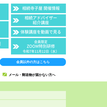
相続寺子屋 開催情報
相続アドバイザー
紹介講座
体験講座を動画で見る
会員限定
座
ZOOM特別研修
令和7年11月12日（水）
会員以外の方はこちら
メール・郵送物が届かない方へ