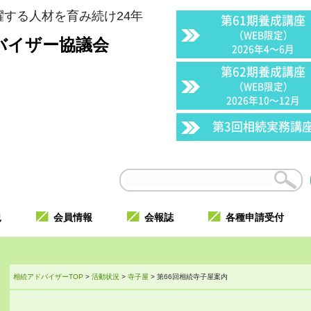
する人材を育み続け24年
第61期養成講座
（WEB限定）
バイザー協議会
2026年4〜6月
第62期養成講座
（WEB限定）
2026年10〜12月
第3回相続実務講
況
会員情報
会報誌
各種申請受付
相続アドバイザーTOP
>
活動状況
>
寺子屋
>
第66回相続寺子屋案内