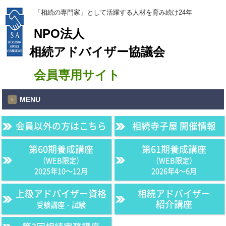
「相続の専門家」として活躍する人材を育み続け24年
NPO法人
相続アドバイザー協議会
会員専用サイト
MENU
会員以外の方はこちら
相続寺子屋 開催情報
第60期養成講座
第61期養成講座
（WEB限定）
（WEB限定）
2025年10〜12月
2026年4〜6月
上級アドバイザー資格
相続アドバイザー
紹介講座
受験講座・試験