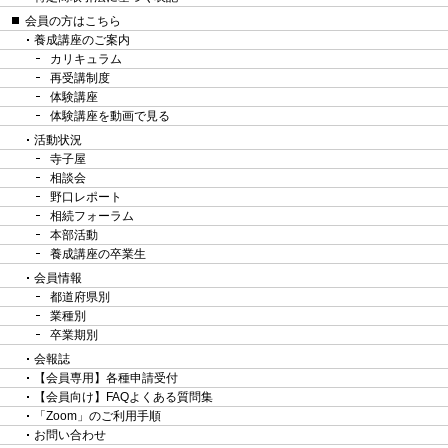
会員の方はこちら
養成講座のご案内
カリキュラム
再受講制度
体験講座
体験講座を動画で見る
活動状況
寺子屋
相談会
野口レポート
相続フォーラム
本部活動
養成講座の卒業生
会員情報
都道府県別
業種別
卒業期別
会報誌
【会員専用】各種申請受付
【会員向け】FAQよくある質問集
「Zoom」のご利用手順
お問い合わせ