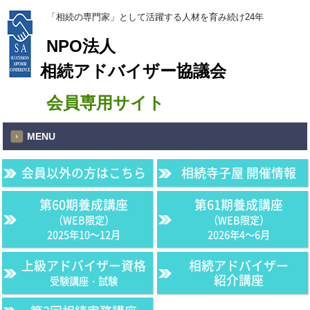
「相続の専門家」として活躍する人材を育み続け24年
NPO法人
相続アドバイザー協議会
会員専用サイト
MENU
会員以外の方はこちら
相続寺子屋 開催情報
第60期養成講座
第61期養成講座
（WEB限定）
（WEB限定）
2025年10〜12月
2026年4〜6月
上級アドバイザー資格
相続アドバイザー
紹介講座
受験講座・試験