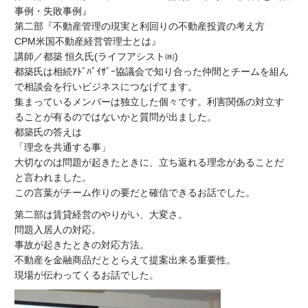
事例・失敗事例』
第二部『不動産管理の現実と利回りの不動産投資の考え方
CPM米国不動産経営管理士とは』
講師／都築 恒久氏(ライフアシスト㈱)
都築氏は相続ｱﾄﾞﾊﾞｲｻﾞｰ協議会で知り合った仲間とチームを組ん
で相談会を行いビジネスにつなげてます。
集まっているメンバーは独立した個々です。利害関係の対立す
ることが有るのではないかと質問が出ました。
都築氏の答えは
「理念を共通する事」
大切なのは問題が起きたときに、立ち返れる理念があることだ
と言われました。
この言葉がチーム作りの要だと確信できるお話でした。
第二部は賃貸経営のやりがい、大変さ。
問題入居人の対応。
事故が起きたときの対応方法。
不動産を金融商品だととらえて提案出来る重要性。
現場が伝わってくるお話でした。