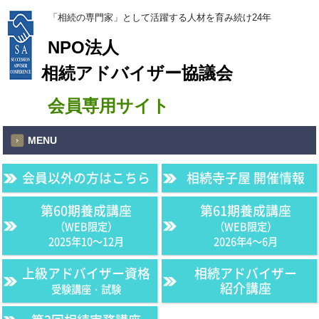
「相続の専門家」として活躍する人材を育み続け24年
NPO法人
相続アドバイザー協議会
会員専用サイト
MENU
会員以外の方はこちら
相続寺子屋 開催情報
第60期養成講座
第61期養成講座
（WEB限定）
（WEB限定）
2025年10〜12月
2026年4〜6月
上級アドバイザー資格
相続アドバイザー
紹介講座
受験講座・試験