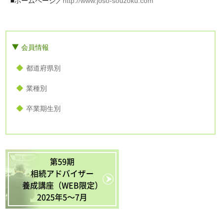
■ホームページ／
http://www.joso-souzoku.com
会員情報
都道府県別
業種別
卒業期生別
第59期
相続アドバイザー
養成講座（WEB限定）
2025年5〜7月