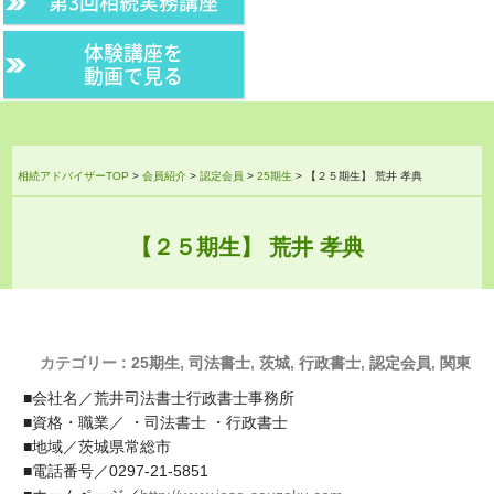
第3回相続実務講座
体験講座を
動画で見る
相続アドバイザーTOP
>
会員紹介
>
認定会員
>
25期生
>
【２５期生】 荒井 孝典
【２５期生】 荒井 孝典
カテゴリー :
25期生
,
司法書士
,
茨城
,
行政書士
,
認定会員
,
関東
■会社名／荒井司法書士行政書士事務所
■資格・職業／ ・司法書士 ・行政書士
■地域／茨城県常総市
■電話番号／0297-21-5851