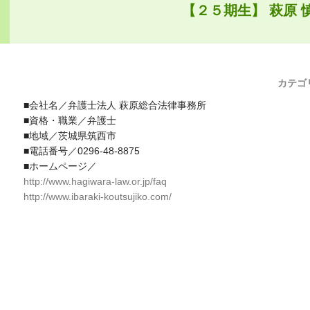
【２５期生】 萩原 
カテゴ
■会社名／弁護士法人 萩原総合法律事務所
■資格・職業／弁護士
■地域／茨城県筑西市
■電話番号／0296-48-8875
■ホームページ／
http://www.hagiwara-law.or.jp/faq
http://www.ibaraki-koutsujiko.com/