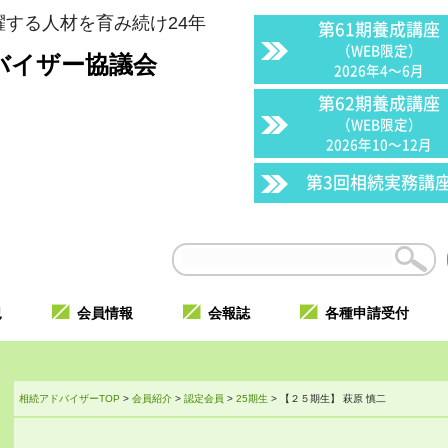
する人材を育み続け24年
第61期養成講座
（WEB限定）
バイザー協議会
2026年4〜6月
第62期養成講座
（WEB限定）
2026年10〜12月
第3回相続実務講
況
会員情報
会報誌
各種申請受付
相続アドバイザーTOP
>
会員紹介
>
認定会員
>
25期生
>
【２５期生】 萩原 慎二