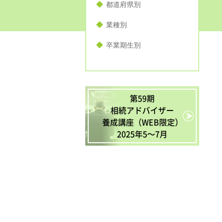
都道府県別
業種別
卒業期生別
第59期
相続アドバイザー
養成講座（WEB限定）
2025年5〜7月