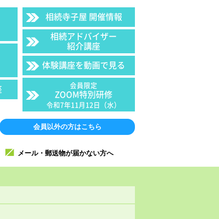
相続寺子屋 開催情報
相続アドバイザー
紹介講座
体験講座を動画で見る
会員限定
座
ZOOM特別研修
令和7年11月12日（水）
会員以外の方はこちら
メール・郵送物が届かない方へ