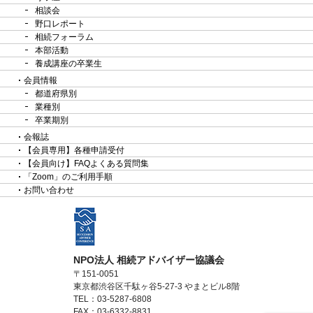
相談会
野口レポート
相続フォーラム
本部活動
養成講座の卒業生
会員情報
都道府県別
業種別
卒業期別
会報誌
【会員専用】各種申請受付
【会員向け】FAQよくある質問集
「Zoom」のご利用手順
お問い合わせ
NPO法人 相続アドバイザー協議会
〒151-0051
東京都渋谷区千駄ヶ谷5-27-3 やまとビル8階
TEL：03-5287-6808
FAX：03-6332-8831