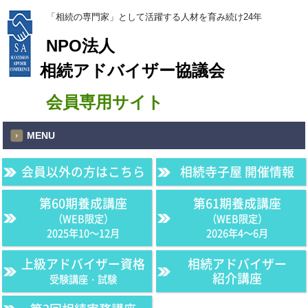
「相続の専門家」として活躍する人材を育み続け24年
NPO法人
相続アドバイザー協議会
会員専用サイト
MENU
会員以外の方はこちら
相続寺子屋 開催情報
第60期養成講座
第61期養成講座
（WEB限定）
（WEB限定）
2025年10〜12月
2026年4〜6月
上級アドバイザー資格
相続アドバイザー
紹介講座
受験講座・試験