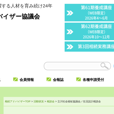
する人材を育み続け24年
第61期養成講座
（WEB限定）
バイザー協議会
2026年4〜6月
第62期養成講座
（WEB限定）
2026年10〜12月
第3回相続実務講
況
会員情報
会報誌
各種申請受付
相続アドバイザーTOP
>
活動状況
>
相談会
>
立川社会福祉協議会／生活設計相談会