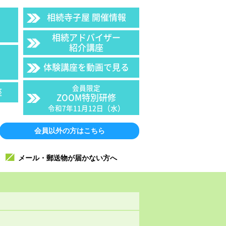
相続寺子屋 開催情報
相続アドバイザー
紹介講座
体験講座を動画で見る
会員限定
座
ZOOM特別研修
令和7年11月12日（水）
会員以外の方はこちら
メール・郵送物が届かない方へ