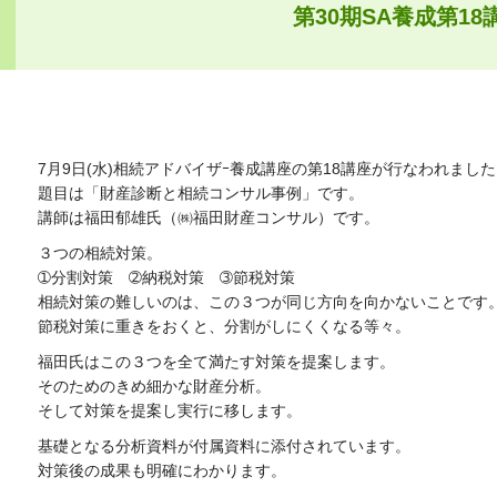
第30期SA養成第18
7月9日(水)相続アドバイザｰ養成講座の第18講座が行なわれまし
題目は「財産診断と相続コンサル事例」です。
講師は福田郁雄氏（㈱福田財産コンサル）です。
３つの相続対策。
➀分割対策 ➁納税対策 ➂節税対策
相続対策の難しいのは、この３つが同じ方向を向かないことです
節税対策に重きをおくと、分割がしにくくなる等々。
福田氏はこの３つを全て満たす対策を提案します。
そのためのきめ細かな財産分析。
そして対策を提案し実行に移します。
基礎となる分析資料が付属資料に添付されています。
対策後の成果も明確にわかります。