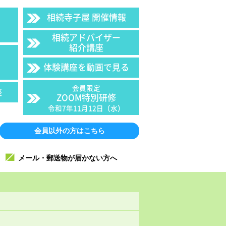
相続寺子屋 開催情報
相続アドバイザー
紹介講座
体験講座を動画で見る
会員限定
座
ZOOM特別研修
令和7年11月12日（水）
会員以外の方はこちら
メール・郵送物が届かない方へ