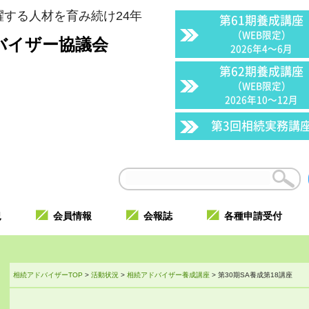
する人材を育み続け24年
第61期養成講座
（WEB限定）
バイザー協議会
2026年4〜6月
第62期養成講座
（WEB限定）
2026年10〜12月
第3回相続実務講
況
会員情報
会報誌
各種申請受付
相続アドバイザーTOP
>
活動状況
>
相続アドバイザー養成講座
>
第30期SA養成第18講座