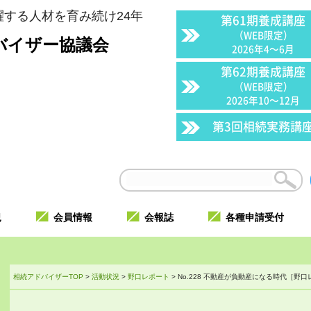
する人材を育み続け24年
第61期養成講座
（WEB限定）
バイザー協議会
2026年4〜6月
第62期養成講座
（WEB限定）
2026年10〜12月
第3回相続実務講
況
会員情報
会報誌
各種申請受付
相続アドバイザーTOP
>
活動状況
>
野口レポート
>
No.228 不動産が負動産になる時代［野