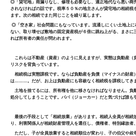
◎「貸宅地」雨漏りなし、修理も必要なし、適正地代なら悪い商
されなければの話です。税率５０％の地主さんが貸宅地の相続税
ます。次の相続でまた同じことを繰り返します。
◎「空き家」社会問題にもなっています。流通しにくい土地上に
ない、取り壊せば敷地の固定資産税が６倍に跳ね上がる、まさに
れば所有者の責任が問われます。
これらは不動産（資産）のように見えますが、実態は負動産（
リスクを背負っています。
相続税は実態課税です。ならば負動産を負債（マイナスの財産
は………。だが、お上は負動産にも容赦なく相続税を課税してき
土地を捨てるには、所有権を他に移さなければなりません。負
処分してしまうことです。ババ（ジョーカー）だと気づけば誰も
最後の手段として「相続放棄」があります。相続人全員が相続
り、利害関係人が相続財産管理人を選任し、債権者、特別縁故者
ただし、子が全員放棄すると相続順位が変わり、子の伯父や叔