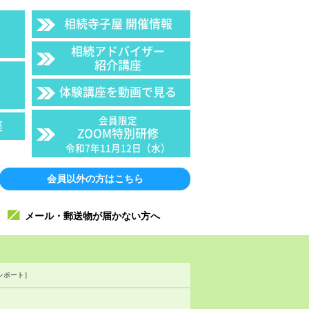
相続寺子屋 開催情報
相続アドバイザー
紹介講座
体験講座を動画で見る
会員限定
座
ZOOM特別研修
令和7年11月12日（水）
会員以外の方はこちら
メール・郵送物が届かない方へ
口レポート］