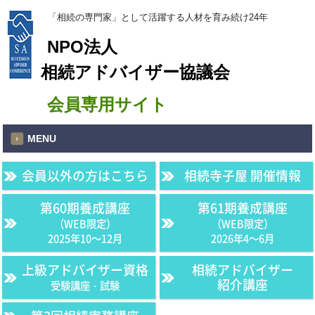
「相続の専門家」として活躍する人材を育み続け24年
NPO法人
相続アドバイザー協議会
会員専用サイト
MENU
会員以外の方はこちら
相続寺子屋 開催情報
第60期養成講座
第61期養成講座
（WEB限定）
（WEB限定）
2025年10〜12月
2026年4〜6月
上級アドバイザー資格
相続アドバイザー
紹介講座
受験講座・試験