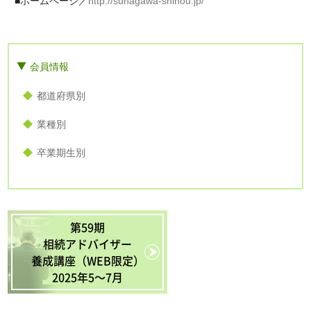
■ホームページ／
http://sunagawa-shihou.jp/
会員情報
都道府県別
業種別
卒業期生別
第59期
相続アドバイザー
養成講座（WEB限定）
2025年5〜7月