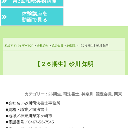
第3回相続実務講座
体験講座を
動画で見る
相続アドバイザーTOP
>
会員紹介
>
認定会員
>
26期生
>
【２６期生】砂川 知明
【２６期生】砂川 知明
カテゴリー :
26期生
,
司法書士
,
神奈川
,
認定会員
,
関東
■会社名／砂川司法書士事務所
■資格・職業／司法書士
■地域／神奈川県茅ヶ崎市
■電話番号／0467-53-7545