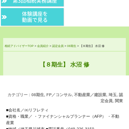
第3回相続実務講座
体験講座を
動画で見る
相続アドバイザーTOP
>
会員紹介
>
認定会員
>
08期生
>
【８期生】 水沼 修
【８期生】 水沼 修
カテゴリー :
08期生
,
FP／コンサル
,
不動産業／建設業
,
埼玉
,
認
定会員
,
関東
■会社名／㈲リフレティ
■資格・職業／ ・ファイナンシャルプランナー（AFP） ・不動
産業