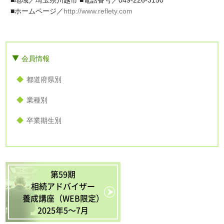
■地域／埼玉県川越市 ■電話番号／049-226-3150
■ホームページ／
http://www.reflety.com
会員情報
都道府県別
業種別
卒業期生別
第59期
相続アドバイザー
養成講座（WEB限定）
2025年5〜7月