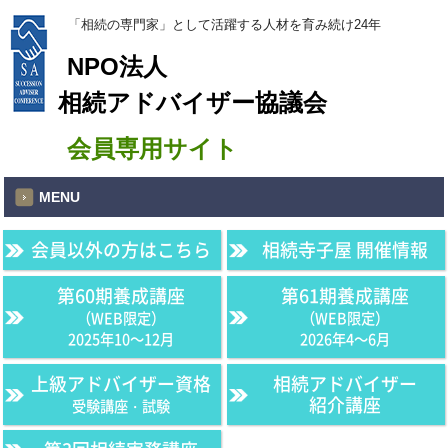
「相続の専門家」として活躍する人材を育み続け24年
NPO法人
相続アドバイザー協議会
会員専用サイト
MENU
会員以外の方はこちら
相続寺子屋 開催情報
第60期養成講座
第61期養成講座
（WEB限定）
（WEB限定）
2025年10〜12月
2026年4〜6月
上級アドバイザー資格
相続アドバイザー
紹介講座
受験講座・試験