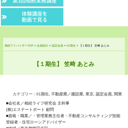
第3回相続実務講座
体験講座を
動画で見る
相続アドバイザーTOP
>
会員紹介
>
認定会員
>
01期生
>
【１期生】 笠﨑 あとみ
【１期生】 笠﨑 あとみ
カテゴリー :
01期生
,
不動産業／建設業
,
東京
,
認定会員
,
関東
■会社名／相続ライフ研究会 主幹事
(株)エステートポート 顧問
■資格・職業／・管理業務主任者・不動産コンサルティング技能
登録者・住宅ローンアドバイザー