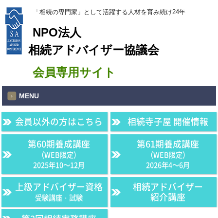
「相続の専門家」として活躍する人材を育み続け24年
NPO法人
相続アドバイザー協議会
会員専用サイト
MENU
会員以外の方はこちら
相続寺子屋 開催情報
第60期養成講座
第61期養成講座
（WEB限定）
（WEB限定）
2025年10〜12月
2026年4〜6月
上級アドバイザー資格
相続アドバイザー
紹介講座
受験講座・試験