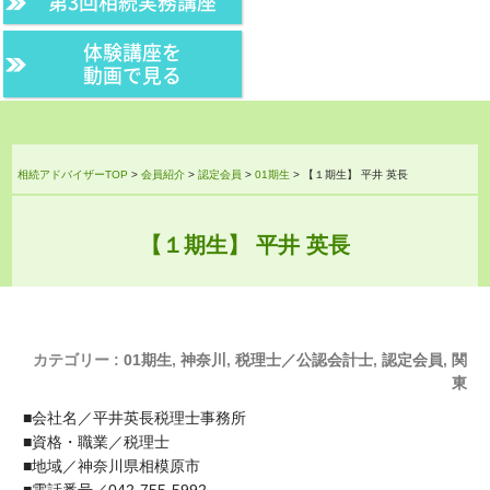
第3回相続実務講座
体験講座を
動画で見る
相続アドバイザーTOP
>
会員紹介
>
認定会員
>
01期生
>
【１期生】 平井 英長
【１期生】 平井 英長
カテゴリー :
01期生
,
神奈川
,
税理士／公認会計士
,
認定会員
,
関
東
■会社名／平井英長税理士事務所
■資格・職業／税理士
■地域／神奈川県相模原市