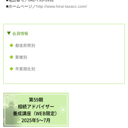
■電話番号／042-755-5992
■ホームページ／
http://www.hirai-taxacc.com/
会員情報
都道府県別
業種別
卒業期生別
第59期
相続アドバイザー
養成講座（WEB限定）
2025年5〜7月