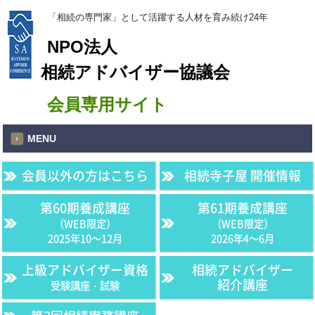
「相続の専門家」として活躍する人材を育み続け24年
NPO法人
相続アドバイザー協議会
会員専用サイト
MENU
会員以外の方はこちら
相続寺子屋 開催情報
第60期養成講座
第61期養成講座
（WEB限定）
（WEB限定）
2025年10〜12月
2026年4〜6月
上級アドバイザー資格
相続アドバイザー
紹介講座
受験講座・試験