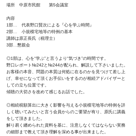
場所 中原市民館 第5会議室
内容
1部… 代表野口賢次による『心を学ぶ時間』
2部… 小規模宅地等の特例の基本
講師は原正長氏（税理士）
3部…懇親会
◎1部は、心を“学ぶ”と言うより“気づき”の時間です。
野口レポート№242と№244が配られ、解説して下さいました。
お客様の本音、問題の本質は何処に在るのかを見つけて差し上
げ、幸せになって頂くお手伝いをするのが相続アドバイザーと
しての立ち位置です。
傾聴の大切さを改めて感じるお話でした。
◎相続税額算出に大きく影響を与える小規模宅地等の特例を詳
しく聴いてみたいと言う会員からのご要望が有り、原氏に講義
をして頂きました。
解り易く纏められた資料を基に、注意しなくてはならない実務
の細部まで教えて頂き理解を深める事が出来ました。