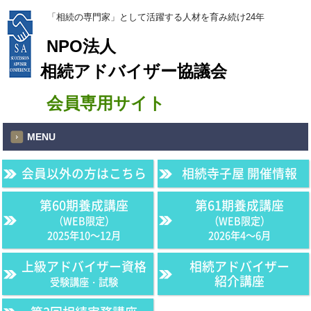
「相続の専門家」として活躍する人材を育み続け24年
NPO法人
相続アドバイザー協議会
会員専用サイト
MENU
会員以外の方はこちら
相続寺子屋 開催情報
第60期養成講座
第61期養成講座
（WEB限定）
（WEB限定）
2025年10〜12月
2026年4〜6月
上級アドバイザー資格
相続アドバイザー
紹介講座
受験講座・試験