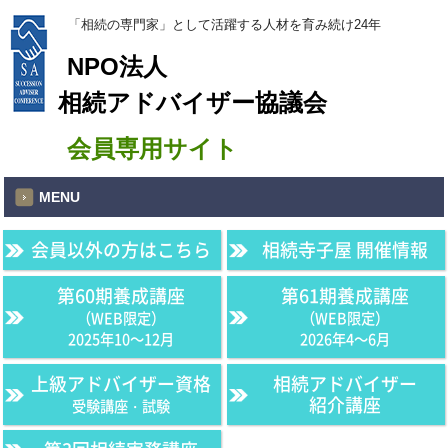
「相続の専門家」として活躍する人材を育み続け24年
NPO法人
相続アドバイザー協議会
会員専用サイト
MENU
会員以外の方はこちら
相続寺子屋 開催情報
第60期養成講座
第61期養成講座
（WEB限定）
（WEB限定）
2025年10〜12月
2026年4〜6月
上級アドバイザー資格
相続アドバイザー
紹介講座
受験講座・試験