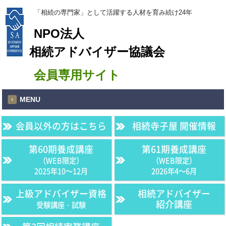
「相続の専門家」として活躍する人材を育み続け24年
NPO法人
相続アドバイザー協議会
会員専用サイト
MENU
会員以外の方はこちら
相続寺子屋 開催情報
第60期養成講座
第61期養成講座
（WEB限定）
（WEB限定）
2025年10〜12月
2026年4〜6月
上級アドバイザー資格
相続アドバイザー
紹介講座
受験講座・試験