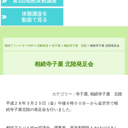
第3回相続実務講座
体験講座を
動画で見る
相続アドバイザーTOP
>
活動状況
>
寺子屋
>
相続寺子屋 北陸
>
相続寺子屋 北陸発足会
相続寺子屋 北陸発足会
カテゴリー :
寺子屋
,
相続寺子屋 北陸
平成２８年３月２５日（金）午後６時００分～から金沢市で相
続寺子屋北陸の発足会を行いました。
相続アドバイザー協議会 理事長 平井利明氏もかけつけまし