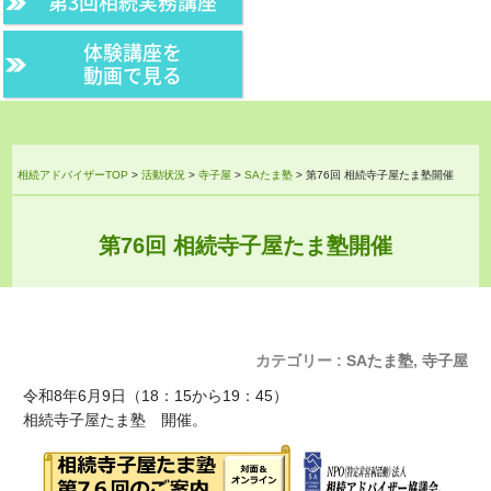
第3回相続実務講座
体験講座を
動画で見る
相続アドバイザーTOP
>
活動状況
>
寺子屋
>
SAたま塾
>
第76回 相続寺子屋たま塾開催
第76回 相続寺子屋たま塾開催
カテゴリー :
SAたま塾
,
寺子屋
令和8年6月9日（18：15から19：45）
相続寺子屋たま塾 開催。