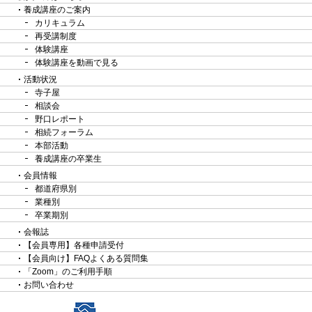
養成講座のご案内
カリキュラム
再受講制度
体験講座
体験講座を動画で見る
活動状況
寺子屋
相談会
野口レポート
相続フォーラム
本部活動
養成講座の卒業生
会員情報
都道府県別
業種別
卒業期別
会報誌
【会員専用】各種申請受付
【会員向け】FAQよくある質問集
「Zoom」のご利用手順
お問い合わせ