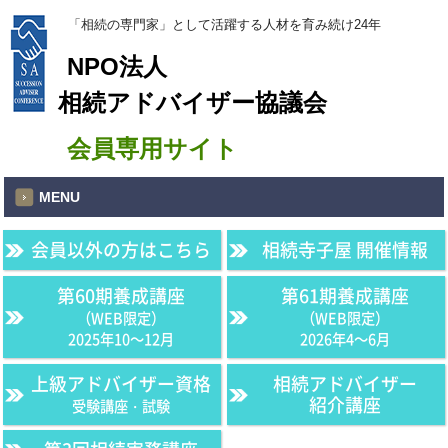
「相続の専門家」として活躍する人材を育み続け24年
NPO法人
相続アドバイザー協議会
会員専用サイト
MENU
会員以外の方はこちら
相続寺子屋 開催情報
第60期養成講座
第61期養成講座
（WEB限定）
（WEB限定）
2025年10〜12月
2026年4〜6月
上級アドバイザー資格
相続アドバイザー
紹介講座
受験講座・試験