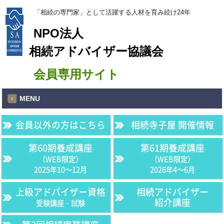
「相続の専門家」として活躍する人材を育み続け24年
NPO法人
相続アドバイザー協議会
会員専用サイト
MENU
会員以外の方はこちら
相続寺子屋 開催情報
第60期養成講座
第61期養成講座
（WEB限定）
（WEB限定）
2025年10〜12月
2026年4〜6月
上級アドバイザー資格
相続アドバイザー
紹介講座
受験講座・試験