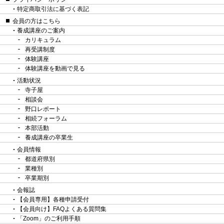
特定商取引法に基づく表記
会員の方はこちら
養成講座のご案内
カリキュラム
再受講制度
体験講座
体験講座を動画で見る
活動状況
寺子屋
相談会
野口レポート
相続フォーラム
本部活動
養成講座の卒業生
会員情報
都道府県別
業種別
卒業期別
会報誌
【会員専用】各種申請受付
【会員向け】FAQよくある質問集
「Zoom」のご利用手順