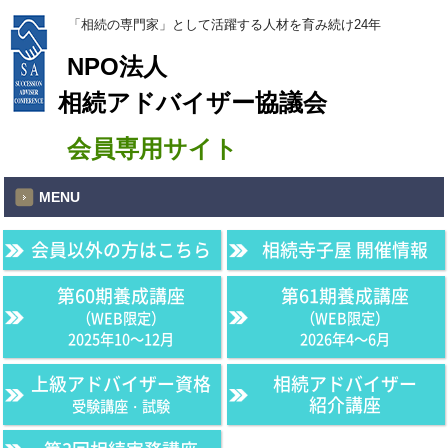
「相続の専門家」として活躍する人材を育み続け24年
NPO法人
相続アドバイザー協議会
会員専用サイト
MENU
会員以外の方はこちら
相続寺子屋 開催情報
第60期養成講座
第61期養成講座
（WEB限定）
（WEB限定）
2025年10〜12月
2026年4〜6月
上級アドバイザー資格
相続アドバイザー
紹介講座
受験講座・試験