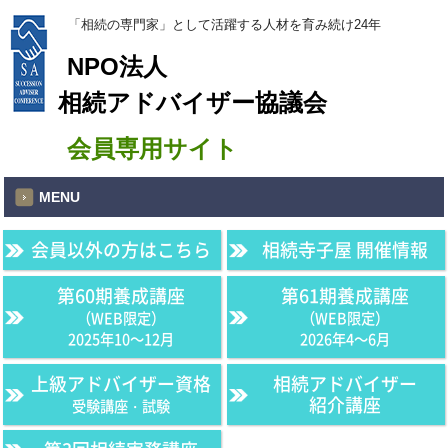
「相続の専門家」として活躍する人材を育み続け24年
NPO法人
相続アドバイザー協議会
会員専用サイト
MENU
会員以外の方はこちら
相続寺子屋 開催情報
第60期養成講座
第61期養成講座
（WEB限定）
（WEB限定）
2025年10〜12月
2026年4〜6月
上級アドバイザー資格
相続アドバイザー
紹介講座
受験講座・試験