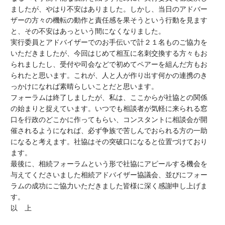
ましたが、やはり不安はありました。しかし、当日のアドバー
ザーの方々の機転の動作と責任感を果そうという行動を見ます
と、その不安はあっという間になくなりました。
実行委員とアドバイザーでのお手伝いで計２１名ものご協力を
いただきましたが、今回はじめて相互に名刺交換する方々もお
られましたし、受付や司会などで初めてペアーを組んだ方もお
られたと思います。これが、人と人が作り出す何かの連携のき
っかけになれば素晴らしいことだと思います。
フォーラムは終了しましたが、私は、ここからが社協との関係
の始まりと捉えています。いつでも相談者が気軽に来られる窓
口を行政のどこかに作ってもらい、コンスタントに相談会が開
催されるようになれば、必ず争族で苦しんでおられる方の一助
になると考えます。社協はその突破口になると位置づけており
ます。
最後に、相続フォーラムという形で社協にアピールする機会を
与えてくださいました相続アドバイザー協議会、並びにフォー
ラムの成功にご協力いただきました皆様に深く感謝申し上げま
す。
以 上