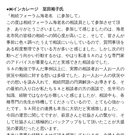
●㈱インカレージ 至田裕子氏
『相続フォーラム海老名 に参加して』
この度は相続フォーラム海老名の相談員として参加させて頂
き、ありがとうございました。参加して感じましたのは、海老
名市民の皆様の相続への関心度が高いこと、そして、皆さんが
事前に色々調べたうえで相談にいらしているので、質問事項を
ある程度整理できている方が多いと感じました。しかし次の行
動へどう向かい行動するかは、やはり私達ＳＡのような専門家
のアドバイスが重要なんだと実感できた相談会でした。
ＳＡの勉強で学んだ事例以上に、実際の相談者お一人お一人の
状況や相続に対する想いは多様でした。お一人お一人の状況や
その想いを汲み入れて、相続問題の円満解決へお導きする、そ
の最初の入り口が私たちＳＡと相談者の方の面談で、生半可の
知識、経験ではなかなか難しいと感じましたが、相談中も、各
種専門の先生が待機してくださっているので、とても心強かっ
たです。ＳＡ同士の連携も本当に大切だと実感致しました。
今回の運営に関してですが、萩原さんと社協さんの繋がり、そ
して社協さんに積極的にバックアップをして頂いたことが大盛
況の要因だったと思います。