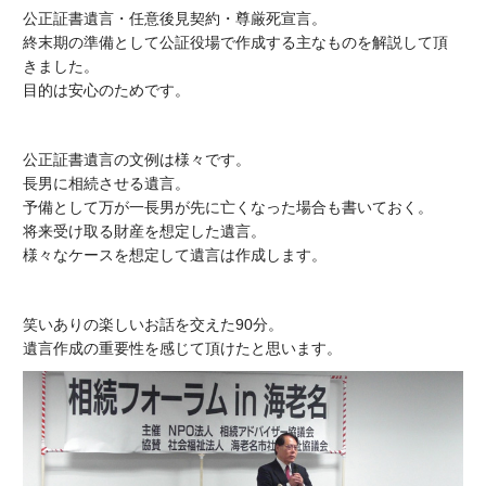
公正証書遺言・任意後見契約・尊厳死宣言。
終末期の準備として公証役場で作成する主なものを解説して頂
きました。
目的は安心のためです。
公正証書遺言の文例は様々です。
長男に相続させる遺言。
予備として万が一長男が先に亡くなった場合も書いておく。
将来受け取る財産を想定した遺言。
様々なケースを想定して遺言は作成します。
笑いありの楽しいお話を交えた90分。
遺言作成の重要性を感じて頂けたと思います。