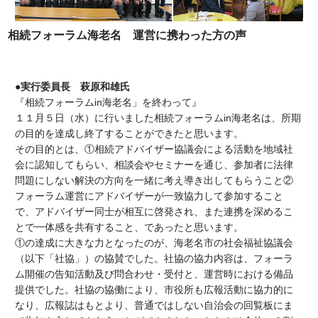
相続フォーラム海老名 運営に携わった方の声
●実行委員長 萩原和雄氏
『相続フォーラムin海老名」を終わって』
１１月５日（水）に行いました相続フォーラムin海老名は、所期
の目的を達成し終了することができたと思います。
その目的とは、①相続アドバイザー協議会による活動を地域社
会に認知してもらい、相談会やセミナーを通じ、参加者に法律
問題にしない解決の方向を一緒に考え導き出してもらうこと②
フォーラム運営にアドバイザーが一致協力して参加すること
で、アドバイザー同士が相互に啓発され、また連携を深めるこ
とで一体感を共有すること、であったと思います。
①の達成に大きな力となったのが、海老名市の社会福祉協議会
（以下「社協」）の協賛でした。社協の協力内容は、フォーラ
ム開催の告知活動及び問合わせ・受付と、運営時における備品
提供でした。社協の協働により、市役所も広報活動に協力的に
なり、広報誌はもとより、普通ではしない自治会の回覧板にま