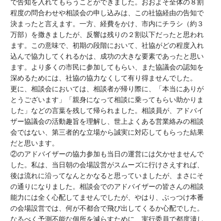
で告知を入れてもらうことができました。おおよそ全体の８割
程度の問合わせや相談会の申し込みは、この社協経由の告知で
決まったと言えます。一方、経費をかけ、市内にチラシ（約３
万部）を撒きましたが、反響は残りの２割以下だったと思われ
ます。この意味で、初期の段階において、社協がどの程度入れ
込んで協力してくれるかは、成功の大きな要素であったと思い
ます。より多くの市民に参加してもらい、また協議会の認知を
深めるためには、社協の協力なくして有り得ませんでした。
更に、相談会においては、相談者が帰り際に、「本当にありが
とうございます」「親身になって相談に乗ってもらい助かりま
した」などの言葉を残して帰られました。相談員が、アドバイ
ザー協議会の活動趣旨を理解し、世上よくある営業絡みの相談
会ではない、第三者的な立場から誠実に対応してもらった結果
だと思います。
②のアドバイザーの協力参加も当日の運営には欠かせませんで
した。私は、当日朝の会場設営がスムーズに行けさえすれば、
後は流れに沿ってなんとかなると思っていましたが、まさにそ
の通りになりました。相談会でのアドバイザーの皆さんの相談
能力には全く心配してませんでしたが、やはり、ぶっつけ本番
の会場設営では、何が不都合で飛び出してくるか心配でした。
なるべく予測不能な個所を減らすために、実行委員で都度潰し