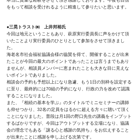
本当に貴重な経験をさせて頂き感謝しております。今後も自信
をもって相談を受けれるように精進して参りたいと思います。
●三晃トラスト㈱ 上井邦裕氏
今回は地元ということもあり、萩原実行委員長に声をかけて頂
いたことより実行委員のひとりとして参加をさせて頂きまし
た。
海老名市社会福祉協議会様の協賛を得て、開催することが出来
たことが今回の最大のポイントであったことは言うまでもあり
ませんが、相談員メンバーに恵まれたことも大きな目に見えな
いポイントでありました。
相談会の予約も予想以上になり急遽、もう1日の別枠を設定する
に至り、最終的には70組の予約になり、行政の力を改めて認識
することになりました。
また、『相続の基本を学ぶ』のタイトルでミニセミナーの講師
も仰せつかり、32名の定員をはるかに超える方々に聴いて頂く
ことになりました。普段は月1回の野口先生の講義をインプット
するばかりですが、今回はアウトプットする立場になり、協議
会の理念でもある「譲る心と感謝の気持ち」をお伝えすること
が出来たことに感謝を申し上げる次第です。