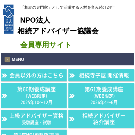
「相続の専門家」として活躍する人材を育み続け24年
NPO法人
相続アドバイザー協議会
会員専用サイト
MENU
会員以外の方はこちら
相続寺子屋 開催情報
第60期養成講座
第61期養成講座
（WEB限定）
（WEB限定）
2025年10〜12月
2026年4〜6月
上級アドバイザー資格
相続アドバイザー
紹介講座
受験講座・試験