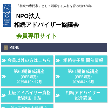
「相続の専門家」として活躍する人材を育み続け24年
NPO法人
相続アドバイザー協議会
会員専用サイト
MENU
会員以外の方はこちら
相続寺子屋 開催情報
第60期養成講座
第61期養成講座
（WEB限定）
（WEB限定）
2025年10〜12月
2026年4〜6月
上級アドバイザー資格
相続アドバイザー
紹介講座
受験講座・試験