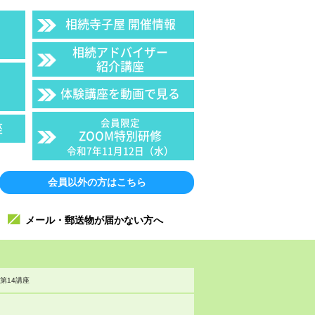
相続寺子屋 開催情報
相続アドバイザー
紹介講座
体験講座を動画で見る
会員限定
座
ZOOM特別研修
令和7年11月12日（水）
会員以外の方はこちら
メール・郵送物が届かない方へ
第14講座