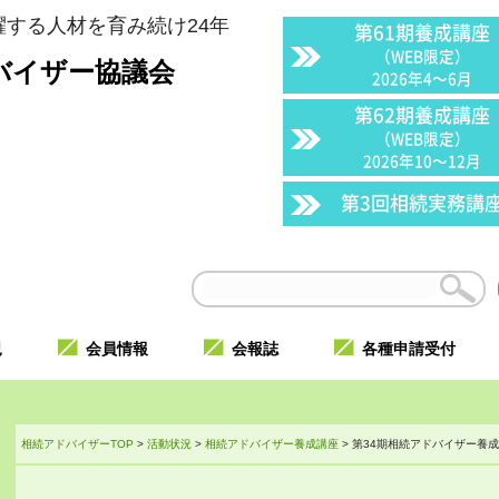
する人材を育み続け24年
第61期養成講座
（WEB限定）
バイザー協議会
2026年4〜6月
第62期養成講座
（WEB限定）
2026年10〜12月
第3回相続実務講
況
会員情報
会報誌
各種申請受付
相続アドバイザーTOP
>
活動状況
>
相続アドバイザー養成講座
>
第34期相続アドバイザー養成