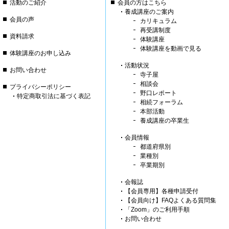
活動のご紹介
会員の方はこちら
養成講座のご案内
会員の声
カリキュラム
再受講制度
資料請求
体験講座
体験講座を動画で見る
体験講座のお申し込み
活動状況
お問い合わせ
寺子屋
相談会
プライバシーポリシー
野口レポート
特定商取引法に基づく表記
相続フォーラム
本部活動
養成講座の卒業生
会員情報
都道府県別
業種別
卒業期別
会報誌
【会員専用】各種申請受付
【会員向け】FAQよくある質問集
「Zoom」のご利用手順
お問い合わせ