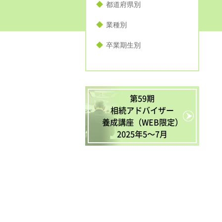
都道府県別
業種別
卒業期生別
第59期
相続アドバイザー
養成講座（WEB限定）
2025年5〜7月