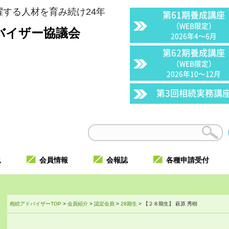
する人材を育み続け24年
第61期養成講座
（WEB限定）
バイザー協議会
2026年4〜6月
第62期養成講座
（WEB限定）
2026年10〜12月
第3回相続実務講
況
会員情報
会報誌
各種申請受付
相続アドバイザーTOP
>
会員紹介
>
認定会員
>
28期生
>
【２８期生】 萩原 秀樹