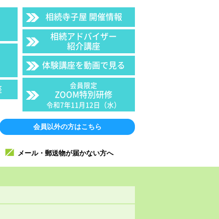
相続寺子屋 開催情報
相続アドバイザー
紹介講座
体験講座を動画で見る
会員限定
座
ZOOM特別研修
令和7年11月12日（水）
会員以外の方はこちら
メール・郵送物が届かない方へ