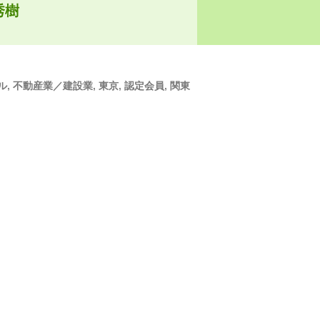
秀樹
ル
,
不動産業／建設業
,
東京
,
認定会員
,
関東