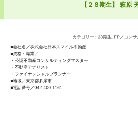
【２８期生】 萩原 
カテゴリー :
28期生
,
FP／コンサ
■会社名／株式会社日本スマイル不動産
■資格・職業／
・公認不動産コンサルティングマスター
・不動産アナリスト
・ファイナンシャルプランナー
■地域／東京都多摩市
■電話番号／042-400-1161