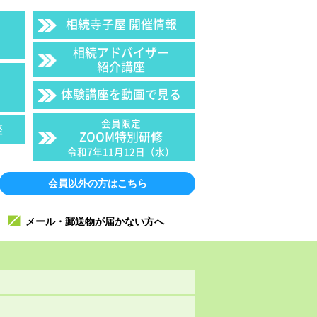
相続寺子屋 開催情報
相続アドバイザー
紹介講座
体験講座を動画で見る
会員限定
座
ZOOM特別研修
令和7年11月12日（水）
会員以外の方はこちら
メール・郵送物が届かない方へ