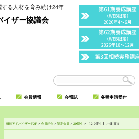
する人材を育み続け24年
第61期養成講座
（WEB限定）
バイザー協議会
2026年4〜6月
第62期養成講座
（WEB限定）
2026年10〜12月
第3回相続実務講
況
会員情報
会報誌
各種申請受付
相続アドバイザーTOP
>
会員紹介
>
認定会員
>
29期生
>
【２９期生】 小畑 高文