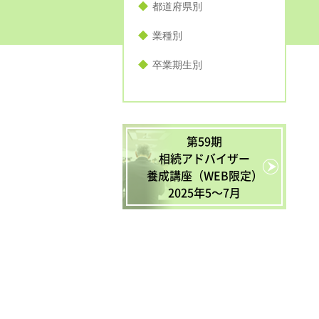
都道府県別
業種別
卒業期生別
第59期
相続アドバイザー
養成講座（WEB限定）
2025年5〜7月