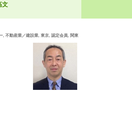
高文
ー
,
不動産業／建設業
,
東京
,
認定会員
,
関東