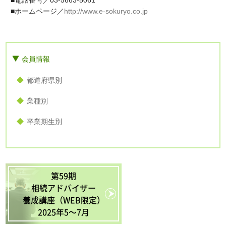
■電話番号／03-5663-5061
■ホームページ／
http://www.e-sokuryo.co.jp
会員情報
都道府県別
業種別
卒業期生別
第59期
相続アドバイザー
養成講座（WEB限定）
2025年5〜7月