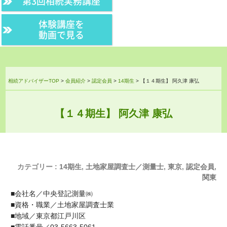
第3回相続実務講座
体験講座を
動画で見る
相続アドバイザーTOP
>
会員紹介
>
認定会員
>
14期生
>
【１４期生】 阿久津 康弘
【１４期生】 阿久津 康弘
カテゴリー :
14期生
,
土地家屋調査士／測量士
,
東京
,
認定会員
,
関東
■会社名／中央登記測量㈱
■資格・職業／土地家屋調査士業
■地域／東京都江戸川区