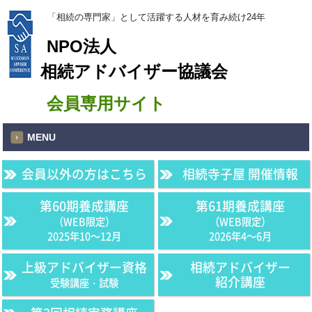
「相続の専門家」として活躍する人材を育み続け24年
NPO法人
相続アドバイザー協議会
会員専用サイト
MENU
会員以外の方はこちら
相続寺子屋 開催情報
第60期養成講座
第61期養成講座
（WEB限定）
（WEB限定）
2025年10〜12月
2026年4〜6月
上級アドバイザー資格
相続アドバイザー
紹介講座
受験講座・試験