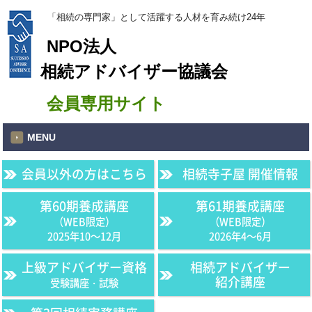
「相続の専門家」として活躍する人材を育み続け24年
NPO法人
相続アドバイザー協議会
会員専用サイト
MENU
会員以外の方はこちら
相続寺子屋 開催情報
第60期養成講座
第61期養成講座
（WEB限定）
（WEB限定）
2025年10〜12月
2026年4〜6月
上級アドバイザー資格
相続アドバイザー
紹介講座
受験講座・試験