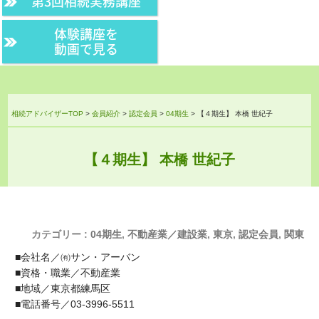
第3回相続実務講座
体験講座を
動画で見る
相続アドバイザーTOP
>
会員紹介
>
認定会員
>
04期生
>
【４期生】 本橋 世紀子
【４期生】 本橋 世紀子
カテゴリー :
04期生
,
不動産業／建設業
,
東京
,
認定会員
,
関東
■会社名／㈲サン・アーバン
■資格・職業／不動産業
■地域／東京都練馬区
■電話番号／03-3996-5511