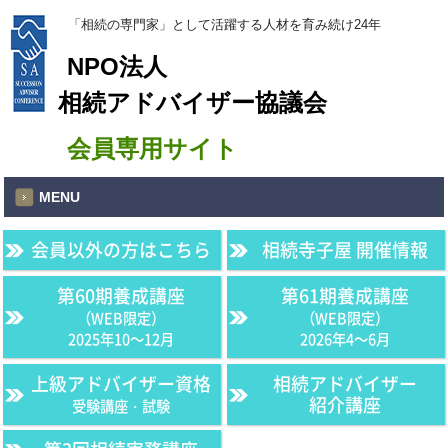
「相続の専門家」として活躍する人材を育み続け24年
NPO法人
相続アドバイザー協議会
会員専用サイト
MENU
会員以外の方はこちら
相続寺子屋 開催情報
第60期養成講座
第61期養成講座
（WEB限定）
（WEB限定）
2025年10〜12月
2026年4〜6月
上級アドバイザー資格
相続アドバイザー
紹介講座
受験講座・試験