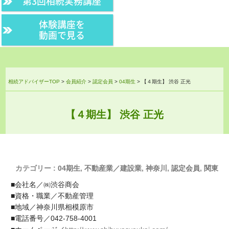
第3回相続実務講座
体験講座を
動画で見る
相続アドバイザーTOP
>
会員紹介
>
認定会員
>
04期生
>
【４期生】 渋谷 正光
【４期生】 渋谷 正光
カテゴリー :
04期生
,
不動産業／建設業
,
神奈川
,
認定会員
,
関東
■会社名／㈱渋谷商会
■資格・職業／不動産管理
■地域／神奈川県相模原市
■電話番号／042-758-4001