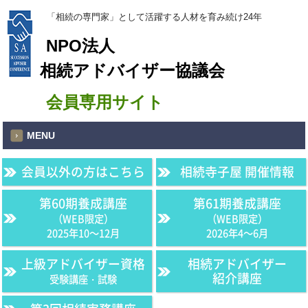
「相続の専門家」として活躍する人材を育み続け24年
NPO法人
相続アドバイザー協議会
会員専用サイト
MENU
会員以外の方はこちら
相続寺子屋 開催情報
第60期養成講座
第61期養成講座
（WEB限定）
（WEB限定）
2025年10〜12月
2026年4〜6月
上級アドバイザー資格
相続アドバイザー
紹介講座
受験講座・試験