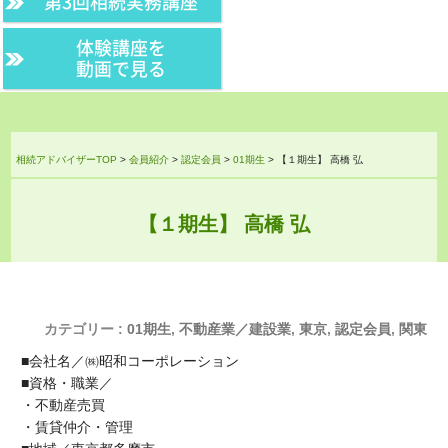
第3回相続実務講座
体験講座を
動画で見る
相続アドバイザーTOP
>
会員紹介
>
認定会員
>
01期生
>
【１期生】 高橋 弘
【１期生】 高橋 弘
カテゴリー :
01期生
,
不動産業／建設業
,
東京
,
認定会員
,
関東
■会社名／㈱昭和コーポレーション
■資格・職業／
・不動産売買
・賃貸仲介・管理