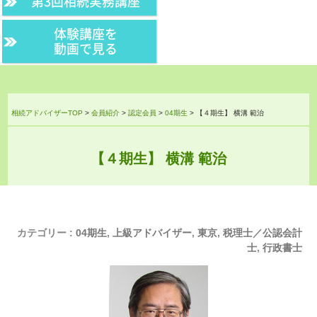
第3回相続実務講座
体験講座を
動画で見る
相続アドバイザーTOP
>
会員紹介
>
認定会員
>
04期生
>
【４期生】 横溝 範治
【４期生】 横溝 範治
カテゴリー :
04期生
,
上級アドバイザー
,
東京
,
税理士／公認会計
士
,
行政書士