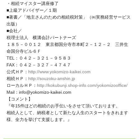
・相続マイスター講座修了
■上級アドバイザー／１期
■著書／「地主さんのための相続税対策」（㈱実務経営サービス
出版）
■会社／
税理士法人 横溝会計パートナーズ
１８５－００１２ 東京都国分寺市本町２－１２－２ 三井生
命国分寺ビル６Ｆ
TEL：０４２－３２１－９５８３
FAX：０４２－３２７－４７４７
公式ＨＰ：
http://www.yokomizo-kaikei.com
相続ＨＰ：
http://souzoku-anshin.jp
ローカルＨＰ：
http://kokubunji.shop-info.com/yokomizooffice/
Mail：info@yokomizo-kaikei.com
【コメント】
『年15件ほどの相続のお手伝いをさせて頂いております。
相続人として、納税者として新たな人生のスタートをきれます
様、全力を挙げて支援します。』