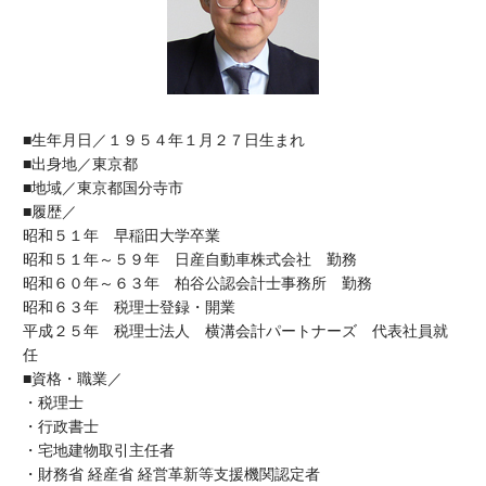
■生年月日／１９５４年１月２７日生まれ
■出身地／東京都
■地域／東京都国分寺市
■履歴／
昭和５１年 早稲田大学卒業
昭和５１年～５９年 日産自動車株式会社 勤務
昭和６０年～６３年 柏谷公認会計士事務所 勤務
昭和６３年 税理士登録・開業
平成２５年 税理士法人 横溝会計パートナーズ 代表社員就
任
■資格・職業／
・税理士
・行政書士
・宅地建物取引主任者
・財務省 経産省 経営革新等支援機関認定者