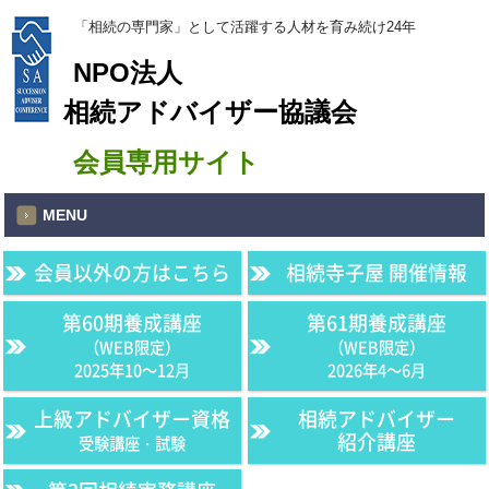
「相続の専門家」として活躍する人材を育み続け24年
NPO法人
相続アドバイザー協議会
会員専用サイト
MENU
会員以外の方はこちら
相続寺子屋 開催情報
第60期養成講座
第61期養成講座
（WEB限定）
（WEB限定）
2025年10〜12月
2026年4〜6月
上級アドバイザー資格
相続アドバイザー
紹介講座
受験講座・試験