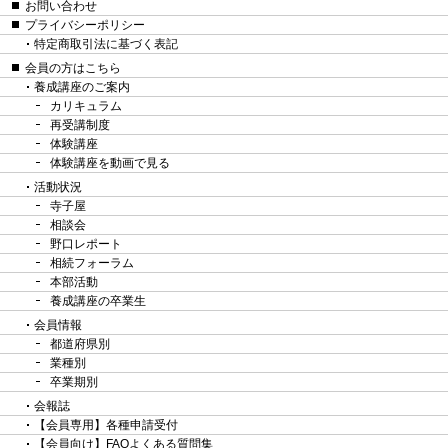
お問い合わせ
プライバシーポリシー
特定商取引法に基づく表記
会員の方はこちら
養成講座のご案内
カリキュラム
再受講制度
体験講座
体験講座を動画で見る
活動状況
寺子屋
相談会
野口レポート
相続フォーラム
本部活動
養成講座の卒業生
会員情報
都道府県別
業種別
卒業期別
会報誌
【会員専用】各種申請受付
【会員向け】FAQよくある質問集