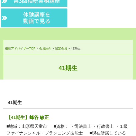
第3回相続実務講座
体験講座を
動画で見る
相続アドバイザーTOP
>
会員紹介
>
認定会員
>
41期生
41期生
41期生
【41期生】蜂谷 敏正
■地域：山形県天童市 ■資格： ・司法書士 ・行政書士 ・１級
ファイナンシャル・プランニング技能士 ■現在所属している