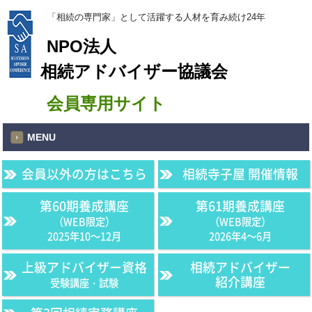
「相続の専門家」として活躍する人材を育み続け24年
NPO法人
相続アドバイザー協議会
会員専用サイト
MENU
会員以外の方はこちら
相続寺子屋 開催情報
第60期養成講座
第61期養成講座
（WEB限定）
（WEB限定）
2025年10〜12月
2026年4〜6月
上級アドバイザー資格
相続アドバイザー
紹介講座
受験講座・試験