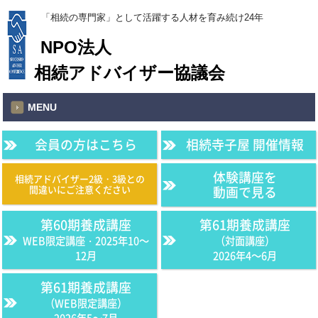
「相続の専門家」として活躍する人材を育み続け24年
NPO法人
相続アドバイザー協議会
MENU
会員の方はこちら
相続寺子屋 開催情報
体験講座を
相続アドバイザー2級・3級との
間違いにご注意ください
動画で見る
第60期養成講座
第61期養成講座
WEB限定講座・2025年10〜
（対面講座）
12月
2026年4〜6月
第61期養成講座
（WEB限定講座）