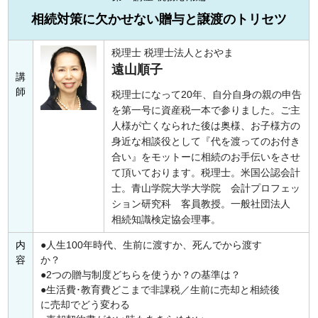
相続対策に欠かせない贈与と譲渡のトリセツ
税理士 税理士法人とおやま
遠山順子
講
師
税理士になって20年、自分自身の親の申告
を第一号に資産税一本で参りました。ご主
人様が亡くなられた後は奥様、お子様方の
身近な相談役として『代を渡ってのお付き
合い』をモットーに相続のお手伝いをさせ
て頂いております。税理士。米国公認会計
士。青山学院大学大学院 会計プロフェッ
ション研究科 客員教授。一般社団法人
相続知識検定協会理事。
内
人生100年時代、生前に渡すか、死んでから渡す
容
か？
2つの贈与制度どちらを使うか？の基準は？
生活費･教育費どこまで非課税／生前に売却と相続後
に売却でどう変わる