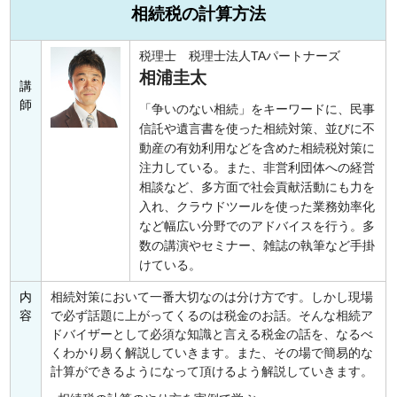
相続税の計算方法
税理士 税理士法人TAパートナーズ
相浦圭太
講
師
「争いのない相続」をキーワードに、民事
信託や遺言書を使った相続対策、並びに不
動産の有効利用などを含めた相続税対策に
注力している。また、非営利団体への経営
相談など、多方面で社会貢献活動にも力を
入れ、クラウドツールを使った業務効率化
など幅広い分野でのアドバイスを行う。多
数の講演やセミナー、雑誌の執筆など手掛
けている。
内
相続対策において一番大切なのは分け方です。しかし現場
容
で必ず話題に上がってくるのは税金のお話。そんな相続ア
ドバイザーとして必須な知識と言える税金の話を、なるべ
くわかり易く解説していきます。また、その場で簡易的な
計算ができるようになって頂けるよう解説していきます。