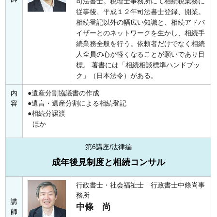
司法書士。税理士事務所にて相続税業務に
従事後、平成１２年司法書士登録、開業。
相続登記以外の幅広い知識と、相続アドバ
イザーとのネットワークを生かし、相続手
続業務全般を行う。依頼者だけでなく相続
人全員の心が軽くなることが願いであり目
標。 著書には「相続相談標準ハンドブッ
ク」（日本法令）がある。
内
遺産分割協議書の作成
容
遺言・遺産分割による相続登記
相続分譲渡
ほか
第6講座/法律編
成年後見制度と相続コンサル
行政書士・社会福祉士 行政書士中條尚事
務所
講
中條 尚
師