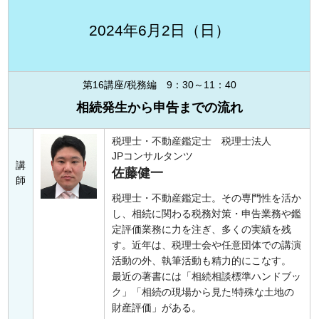
2024年6月2日（日）
第16講座/税務編 9：30～11：40
相続発生から申告までの流れ
税理士・不動産鑑定士 税理士法人
JPコンサルタンツ
講
佐藤健一
師
税理士・不動産鑑定士。その専門性を活か
し、相続に関わる税務対策・申告業務や鑑
定評価業務に力を注ぎ、多くの実績を残
す。近年は、税理士会や任意団体での講演
活動の外、執筆活動も精力的にこなす。
最近の著書には「相続相談標準ハンドブッ
ク」「相続の現場から見た!特殊な土地の
財産評価」がある。