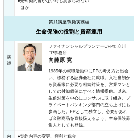
売却契約書がない時もあきらめない
ほか
第11講座/保険実務編
生命保険の役割と資産運用
ファイナンシャルプランナーCFP® 立川
FP事務所
講
向藤原 寛
師
1985年の就職活動中にFPの考え方と出会
い、標榜する証券会社に就職。入社当初か
ら資産家に必要な相続対策を、営業マンと
しての付加価値にすべく情報提供。以来、
生前対策を中心にコンサルに取り組み、プ
ライベートバンキング部門の立ち上げにも
参画した。FPとして独立し、必要があれ
ば金融商品を直接扱えるよう、生命保険募
集人としても登録。
内
契約内容の変更、権利と税金