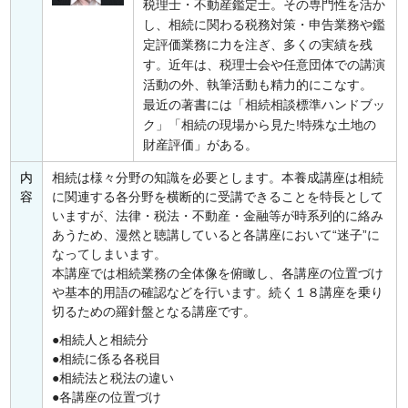
税理士・不動産鑑定士。その専門性を活か
し、相続に関わる税務対策・申告業務や鑑
定評価業務に力を注ぎ、多くの実績を残
す。近年は、税理士会や任意団体での講演
活動の外、執筆活動も精力的にこなす。
最近の著書には「相続相談標準ハンドブッ
ク」「相続の現場から見た!特殊な土地の
財産評価」がある。
内
相続は様々分野の知識を必要とします。本養成講座は相続
容
に関連する各分野を横断的に受講できることを特長として
いますが、法律・税法・不動産・金融等が時系列的に絡み
あうため、漫然と聴講していると各講座において“迷子”に
なってしまいます。
本講座では相続業務の全体像を俯瞰し、各講座の位置づけ
や基本的用語の確認などを行います。続く１８講座を乗り
切るための羅針盤となる講座です。
相続人と相続分
相続に係る各税目
相続法と税法の違い
各講座の位置づけ