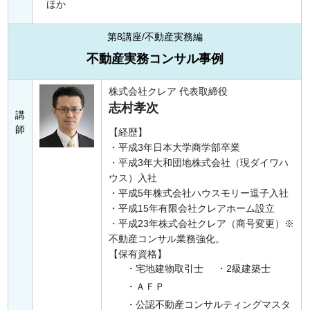
ほか
第8講座/不動産実務編
不動産実務コンサル事例
株式会社クレア 代表取締役
志村孝次
講
師
【経歴】
・平成3年日本大学商学部卒業
・平成3年大和団地株式会社（現ダイワハ
ウス）入社
・平成5年株式会社ハウスモリー逗子入社
・平成15年有限会社クレアホーム設立
・平成23年株式会社クレア（商号変更）※
不動産コンサル業務強化。
【保有資格】
・宅地建物取引士
・2級建築士
・ＡＦＰ
・公認不動産コンサルティングマスタ