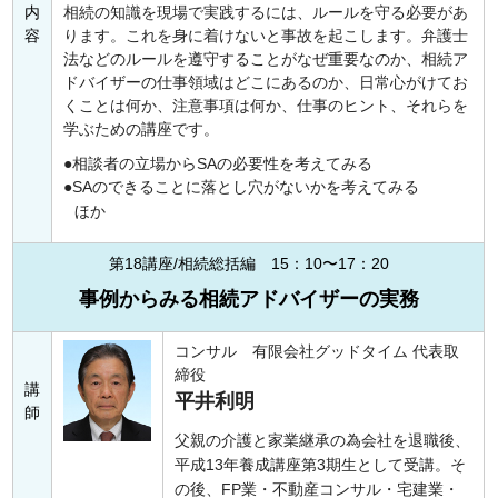
内
相続の知識を現場で実践するには、ルールを守る必要があ
容
ります。これを身に着けないと事故を起こします。弁護士
法などのルールを遵守することがなぜ重要なのか、相続ア
ドバイザーの仕事領域はどこにあるのか、日常心がけてお
くことは何か、注意事項は何か、仕事のヒント、それらを
学ぶための講座です。
相談者の立場からSAの必要性を考えてみる
SAのできることに落とし穴がないかを考えてみる
ほか
第18講座/相続総括編 15：10〜17：20
事例からみる相続アドバイザーの実務
コンサル 有限会社グッドタイム 代表取
締役
講
平井利明
師
父親の介護と家業継承の為会社を退職後、
平成13年養成講座第3期生として受講。そ
の後、FP業・不動産コンサル・宅建業・