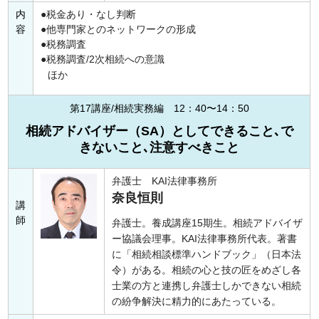
内
税金あり・なし判断
容
他専門家とのネットワークの形成
税務調査
税務調査/2次相続への意識
ほか
第17講座/相続実務編 12：40〜14：50
相続アドバイザー（SA）としてできること､で
きないこと､注意すべきこと
弁護士 KAI法律事務所
奈良恒則
講
師
弁護士。養成講座15期生。相続アドバイザ
ー協議会理事。KAI法律事務所代表。著書
に「相続相談標準ハンドブック」（日本法
令）がある。相続の心と技の匠をめざし各
士業の方と連携し弁護士しかできない相続
の紛争解決に精力的にあたっている。