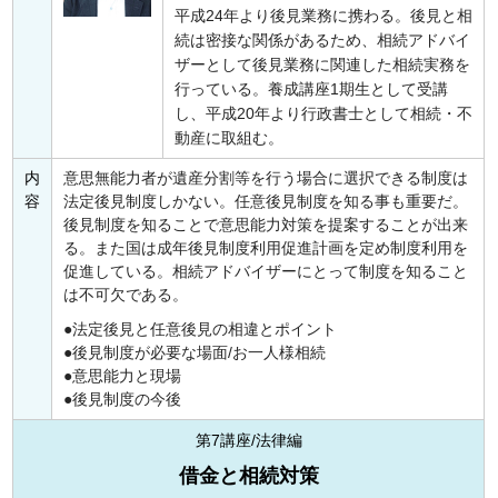
平成24年より後見業務に携わる。後見と相
続は密接な関係があるため、相続アドバイ
ザーとして後見業務に関連した相続実務を
行っている。養成講座1期生として受講
し、平成20年より行政書士として相続・不
動産に取組む。
内
意思無能力者が遺産分割等を行う場合に選択できる制度は
容
法定後見制度しかない。任意後見制度を知る事も重要だ。
後見制度を知ることで意思能力対策を提案することが出来
る。また国は成年後見制度利用促進計画を定め制度利用を
促進している。相続アドバイザーにとって制度を知ること
は不可欠である。
法定後見と任意後見の相違とポイント
後見制度が必要な場面/お一人様相続
意思能力と現場
後見制度の今後
第7講座/法律編
借金と相続対策