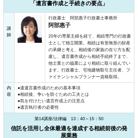
「遺言書作成と手続きの要点」
行政書士 阿部惠子行政書士事務所
阿部惠子
講
師
20年の専業主婦を経て、相続専門の行政書
士として独立開業。相続は有形無形の財産
の承継と考え、相続後の家族の在り方を配
慮し、遺言書作成から相続手続終了まで、
他士業との協業により相続に取り組んでい
ます。行政書士、宅地建物取引主任者、フ
ァイナンシャルプランナー資格取得。
内
遺遺言書作成のための基本事項
容
相続後、争いを防ぐための工夫とは
気を付けたい遺言作成上の注意点
遺言執行者の必要性
第14講座/法律編 13：40～15：50
信託を活用し全体最適を達成する相続前後の発
展業務