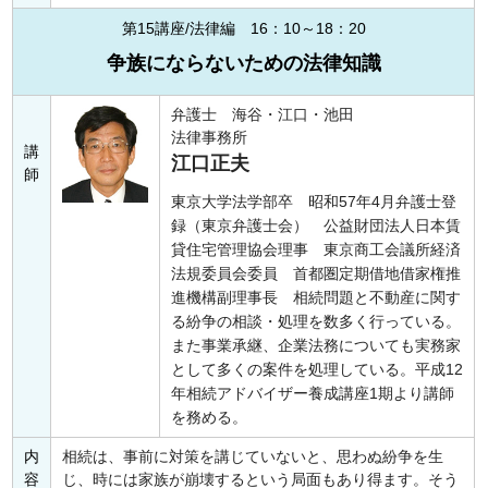
第15講座/法律編 16：10～18：20
争族にならないための法律知識
弁護士 海谷・江口・池田
法律事務所
講
江口正夫
師
東京大学法学部卒 昭和57年4月弁護士登
録（東京弁護士会） 公益財団法人日本賃
貸住宅管理協会理事 東京商工会議所経済
法規委員会委員 首都圏定期借地借家権推
進機構副理事長 相続問題と不動産に関す
る紛争の相談・処理を数多く行っている。
また事業承継、企業法務についても実務家
として多くの案件を処理している。平成12
年相続アドバイザー養成講座1期より講師
を務める。
内
相続は、事前に対策を講じていないと、思わぬ紛争を生
容
じ、時には家族が崩壊するという局面もあり得ます。そう