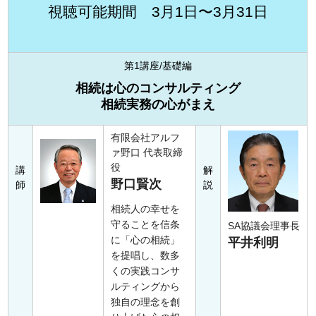
視聴可能期間 3月1日〜3月31日
第1講座/基礎編
相続は心のコンサルティング
相続実務の心がまえ
有限会社アルフ
ァ野口 代表取締
役
講
解
野口賢次
師
説
相続人の幸せを
守ることを信条
SA協議会理事長
に「心の相続」
平井利明
を提唱し、数多
くの実践コンサ
ルティングから
独自の理念を創