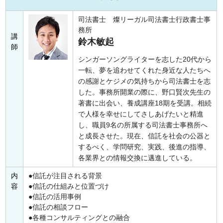
司法書士 燦リーガル司法書士行政書士事
務所
講
鈴木敏起
師
シンガーソングライターを志した20代から
一転、夢を追わせてくれた身近な人たちへ
の感謝とケジメの気持ちから司法書士を志
した。事務所開業の際に、野口賢次先生の
著書に出会い、養成講座18期を受講。相続
で人様を幸せにしてさしあげたいと精進
し、職員9名の所属する司法書士事務所へ
と成長させた。現在、信託を社会の公器と
するべく、学問研究、実践、後進の指導、
各業界との情報交換に邁進している。
内
信託が注目される背景
容
信託の仕組みと位置づけ
信託の活用事例
信託の相談フロー
各種コンサルティングとの融合