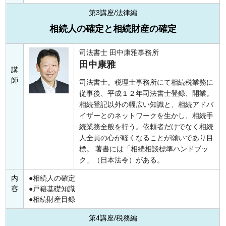
第3講座/法律編
相続人の確定と相続財産の確定
司法書士 田中康雅事務所
田中康雅
講
師
司法書士。税理士事務所にて相続税業務に
従事後、平成１２年司法書士登録、開業。
相続登記以外の幅広い知識と、相続アドバ
イザーとのネットワークを生かし、相続手
続業務全般を行う。依頼者だけでなく相続
人全員の心が軽くなることが願いであり目
標。 著書には「相続相談標準ハンドブッ
ク」（日本法令）がある。
内
相続人の確定
容
戸籍基礎知識
相続財産目録
第4講座/税務編