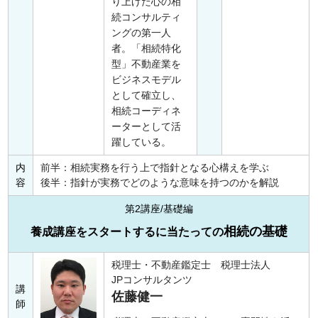
り上げた心の相
続コンサルティ
ングの第一人
者。「相続特化
型」不動産業を
ビジネスモデル
として確立し、
相続コーディネ
ーターとして活
躍している。
内
前半：相続実務を行う上で指針となる心構えを学ぶ
容
後半：指針が実務でどのような意味を持つのかを解説
第2講座/基礎編
相続の基礎
養成講座をスタートするに当たっての
税理士・不動産鑑定士 税理士法人
JPコンサルタンツ
講
佐藤健一
師