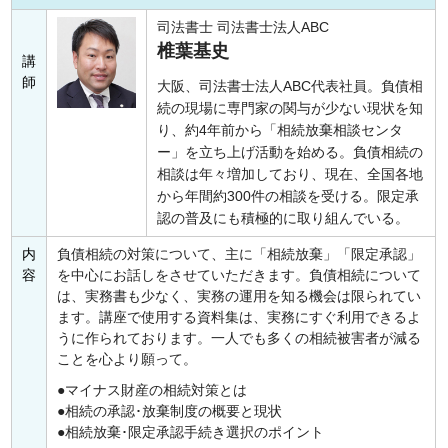
司法書士 司法書士法人ABC
椎葉基史
講
師
大阪、司法書士法人ABC代表社員。負債相
続の現場に専門家の関与が少ない現状を知
り、約4年前から「相続放棄相談センタ
ー」を立ち上げ活動を始める。負債相続の
相談は年々増加しており、現在、全国各地
から年間約300件の相談を受ける。限定承
認の普及にも積極的に取り組んでいる。
内
負債相続の対策について、主に「相続放棄」「限定承認」
容
を中心にお話しをさせていただきます。負債相続について
は、実務書も少なく、実務の運用を知る機会は限られてい
ます。講座で使用する資料集は、実務にすぐ利用できるよ
うに作られております。一人でも多くの相続被害者が減る
ことを心より願って。
マイナス財産の相続対策とは
相続の承認･放棄制度の概要と現状
相続放棄･限定承認手続き選択のポイント