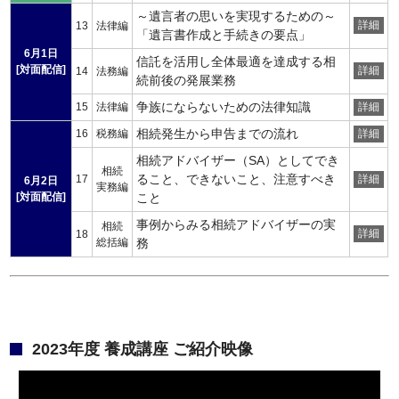
～遺言者の思いを実現するための～
詳細
13
法律編
「遺言書作成と手続きの要点」
6月1日
信託を活用し全体最適を達成する相
[対面配信]
詳細
14
法務編
続前後の発展業務
争族にならないための法律知識
15
法律編
詳細
相続発生から申告までの流れ
16
税務編
詳細
相続アドバイザー（SA）としてでき
相続
ること、できないこと、注意すべき
17
詳細
6月2日
実務編
[対面配信]
こと
事例からみる相続アドバイザーの実
相続
詳細
18
総括編
務
2023年度 養成講座 ご紹介映像