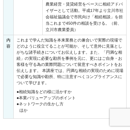
農業経営・賃貸経営をベースに相続アドバ
イザーとして活動。平成17年より立川市社
会福祉協議会で市民向け「相続相談」を担
当これまで450件の相談を受ける。（前、
立川市農業委員）
内
これまで学んだ知識を本来業務との兼合いで実際の現場で
容
どのように役立てることが可能か、そして意外に見落とし
がちな諸手続きについてお伝えします。また、「円満な相
続」の実現に必要な勘所を事例を元に、更にはご自身・お
客様を守る為の業際問題について留意すべきポイントをお
伝えします。 本講座では、円満な相続の実現のために現場
で必要な知識や勘所、特に注意すべくコンプライアンスに
ついて学びます。
相続知識をどの様に活かすか
本業バリューアップのポイント
ネットワークの生かし方
ほか