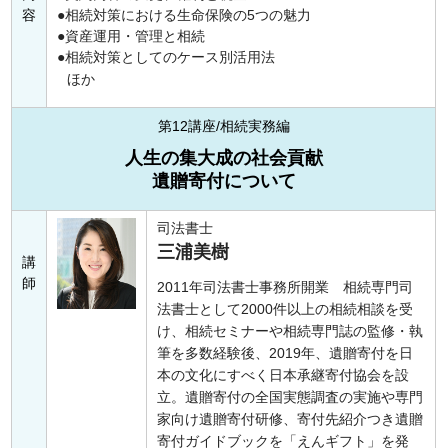
容
相続対策における生命保険の5つの魅力
資産運用・管理と相続
相続対策としてのケース別活用法
ほか
第12講座/相続実務編
人生の集大成の社会貢献
遺贈寄付について
司法書士
三浦美樹
講
師
2011年司法書士事務所開業 相続専門司
法書士として2000件以上の相続相談を受
け、相続セミナーや相続専門誌の監修・執
筆を多数経験後、2019年、遺贈寄付を日
本の文化にすべく日本承継寄付協会を設
立。遺贈寄付の全国実態調査の実施や専門
家向け遺贈寄付研修、寄付先紹介つき遺贈
寄付ガイドブックを「えんギフト」を発