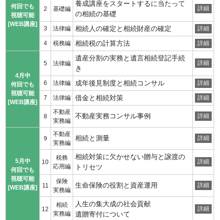
養成講座をスタートするに当たって
何回でも
詳細
2
基礎編
の相続の基礎
視聴可能
[WEB講座]
相続人の確定と相続財産の確定
3
法律編
詳細
相続税の計算方法
4
税務編
詳細
遺産分割の実務と遺言相続登記手続
詳細
5
法律編
き
4月中
成年後見制度と相続コンサル
6
法律編
詳細
何回でも
視聴可能
借金と相続対策
7
法律編
詳細
[WEB講座]
不動産
不動産実務コンサル事例
詳細
8
実務編
不動産
相続と測量
詳細
9
実務編
相続対策に欠かせない贈与と譲渡の
税務
5月中
詳細
10
応用編
トリセツ
何回でも
視聴可能
保険
生命保険の役割と資産運用
詳細
11
[WEB講座]
実務編
人生の集大成の社会貢献
相続
詳細
12
実務編
遺贈寄付について