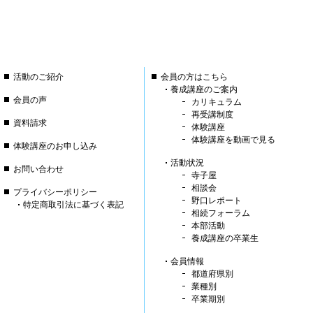
活動のご紹介
会員の方はこちら
養成講座のご案内
会員の声
カリキュラム
再受講制度
資料請求
体験講座
体験講座を動画で見る
体験講座のお申し込み
活動状況
お問い合わせ
寺子屋
相談会
プライバシーポリシー
野口レポート
特定商取引法に基づく表記
相続フォーラム
本部活動
養成講座の卒業生
会員情報
都道府県別
業種別
卒業期別