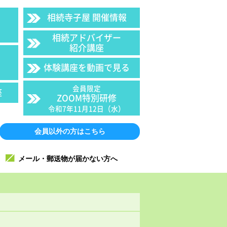
相続寺子屋 開催情報
相続アドバイザー
紹介講座
体験講座を動画で見る
会員限定
座
ZOOM特別研修
令和7年11月12日（水）
会員以外の方はこちら
メール・郵送物が届かない方へ