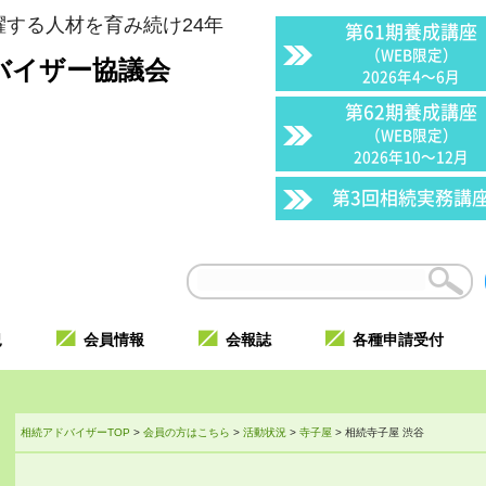
する人材を育み続け24年
第61期養成講座
（WEB限定）
バイザー協議会
2026年4〜6月
第62期養成講座
（WEB限定）
2026年10〜12月
第3回相続実務講
況
会員情報
会報誌
各種申請受付
相続アドバイザーTOP
>
会員の方はこちら
>
活動状況
>
寺子屋
>
相続寺子屋 渋谷