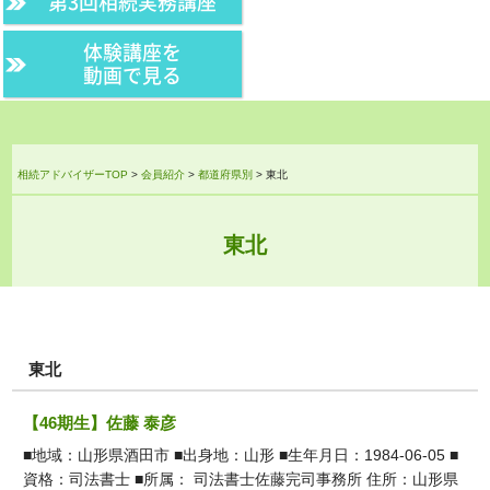
第3回相続実務講座
体験講座を
動画で見る
相続アドバイザーTOP
>
会員紹介
>
都道府県別
>
東北
東北
東北
【46期生】佐藤 泰彦
■地域：山形県酒田市 ■出身地：山形 ■生年月日：1984-06-05 ■
資格：司法書士 ■所属： 司法書士佐藤完司事務所 住所：山形県