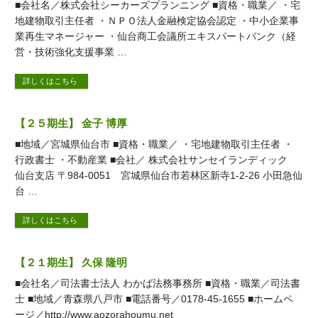
■会社名／株式会社シーカーズプランニング ■資格・職業／ ・宅
地建物取引主任者 ・ＮＰＯ法人金融検定協会認定 ・中小企業事
業再生マネージャー ・仙台商工会議所エキスパートバンク（経
営・技術強化支援事業 …
詳しくはこちら
【２５期生】 金子 博厚
■地域／宮城県仙台市 ■資格・職業／ ・宅地建物取引主任者 ・
行政書士 ・不動産業 ■会社／ 株式会社サンセイランディック
仙台支店 〒984-0051 宮城県仙台市若林区新寺1-2-26 小田急仙
台 …
詳しくはこちら
【２１期生】 久保 隆明
■会社名／司法書士法人 わかば法務事務所 ■資格・職業／司法書
士 ■地域／青森県八戸市 ■電話番号／0178-45-1655 ■ホームペ
ージ／http://www.aozorahoumu.net