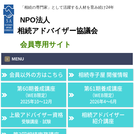
「相続の専門家」として活躍する人材を育み続け24年
NPO法人
相続アドバイザー協議会
会員専用サイト
MENU
会員以外の方はこちら
相続寺子屋 開催情報
第60期養成講座
第61期養成講座
（WEB限定）
（WEB限定）
2025年10〜12月
2026年4〜6月
上級アドバイザー資格
相続アドバイザー
紹介講座
受験講座・試験