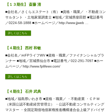
【１３期生】 斎藤 清
■会社名／さくらエステート（有） ■資格・職業／ ・不動産コン
サルタント ・土地家屋調査士 ■地域／宮城県柴田郡 ■電話番号
／0224-58-1888 ■ホームページ／http://www.jjweb …
詳しくはこちら
【４期生】 西村 和敏
■会社名／㈱FPライフWV ■資格・職業／ファイナンシャルプラ
ンナー ■地域／宮城県仙台市 ■電話番号／022-291-7097 ■ホー
ムページ／http://www.fplifewv.com/
詳しくはこちら
【４期生】 石井 武典
■地域／福島県いわき市 ■資格・職業／ ・不動産業 ・ＣＰＭ
（米国公認不動産経営管理士） ・公認不動産コンサルティング
マスター ・全国定期借地借家権推進機構連合会上級アドバイザ