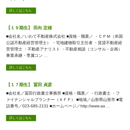
詳しくはこちら
【１９期生】 田向 定雄
■会社名／いわて不動産株式会社 ■資格・職業／ ・ＣＰＭ（米国
公認不動産経営管理士） ・宅地建物取引主任者 ・賃貸不動産経
営管理士 ・不動産アナリスト ・不動産相談（コンサル・企画）
事業承継・専属コン …
詳しくはこちら
【１７期生】 冨田 貞彦
■会社名／冨田行政書士事務所 ■資格・職業／ ・行政書士 ・フ
ァイナンシャルプランナー（ＡＦＰ） ■地域／山形県山形市 ■電
話番号／023-685-2131 ■ホームページ／http://www.aa …
詳しくはこちら