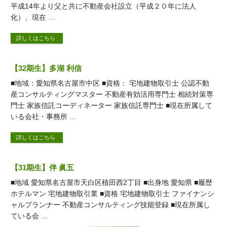
平成14年より父と共に不動産会社設立（平成２０年に法人
化）、現在 …
詳しくはこちら
【32期生】多湖 利信
■地域：愛知県名古屋市中区 ■資格： 宅地建物取引士 公認不動
産コンサルティングマスター 不動産有効活用専門士 相続対策専
門士 家族信託コーディネーター 家族信託専門士 ■現在所属して
いる会社・事務所 …
詳しくはこちら
【31期生】伴 眞五
■地域 愛知県名古屋市天白区植田西2丁目 ■出身地 愛知県 ■履歴
ホテルマン 宅地建物取引業 ■資格 宅地建物取引士 ファイナンシ
ャルプランナー 不動産コンサルティング技能登録 ■現在所属し
ている会 …