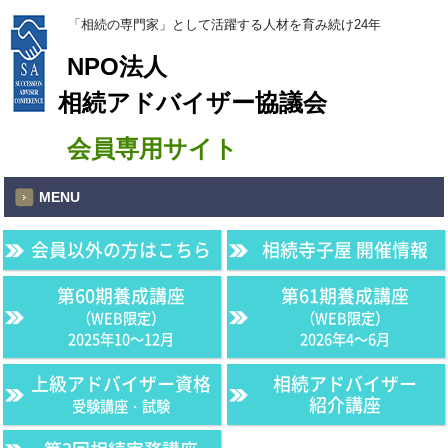
「相続の専門家」として活躍する人材を育み続け24年
NPO法人
相続アドバイザー協議会
会員専用サイト
MENU
会員以外の方はこちら
相続寺子屋 開催情報
第60期養成講座
第61期養成講座
（WEB限定）
（WEB限定）
2025年10〜12月
2026年4〜6月
上級アドバイザー資格
相続アドバイザー
紹介講座
受験講座・試験