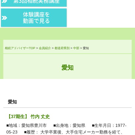
第3回相続実務講座
体験講座を
動画で見る
相続アドバイザーTOP
>
会員紹介
>
都道府県別
>
中部
>
愛知
愛知
愛知
【37期生】 竹内 丈史
■地域：愛知県豊川市 ■出身地：愛知県 ■生年月日：1977-
05-23 ■履歴： 大学卒業後、大手住宅メーカー勤務を経て、