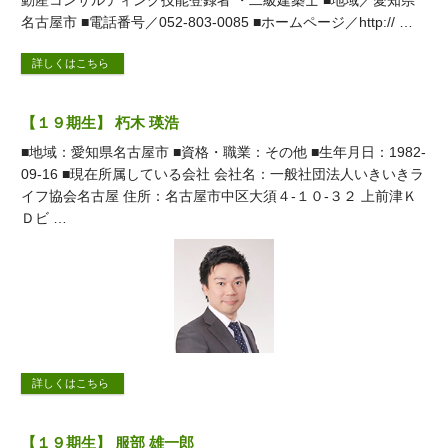
動産コンサルティング技能登録者 ・二級建築士 ■地域／愛知県
名古屋市 ■電話番号／052-803-0085 ■ホームページ／http:// …
詳しくはこちら
【１９期生】 朽木 瑛浩
■地域：愛知県名古屋市 ■資格・職業：その他 ■生年月日：1982-
09-16 ■現在所属している会社 会社名：一般社団法人いきいきラ
イフ協会名古屋 住所：名古屋市中区大須４‐１０‐３２ 上前津Ｋ
Ｄビ …
詳しくはこちら
【１９期生】 服部 雄一郎