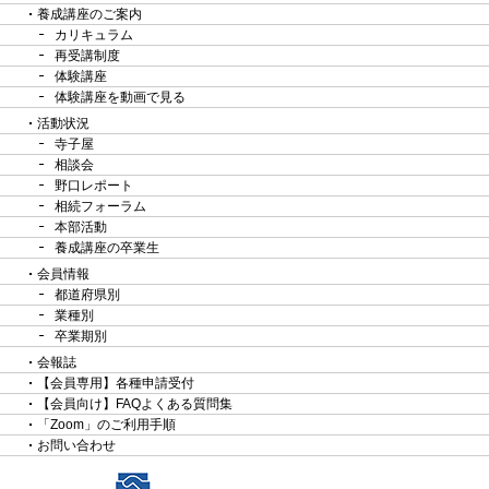
養成講座のご案内
カリキュラム
再受講制度
体験講座
体験講座を動画で見る
活動状況
寺子屋
相談会
野口レポート
相続フォーラム
本部活動
養成講座の卒業生
会員情報
都道府県別
業種別
卒業期別
会報誌
【会員専用】各種申請受付
【会員向け】FAQよくある質問集
「Zoom」のご利用手順
お問い合わせ