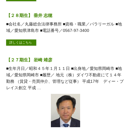
【２８期生】 垂井 志穂
■会社名／丸藤総合法律事務所 ■資格・職業／パラリーガル ■地
域／愛知県津島市 ■電話番号／0567-97-3400
詳しくはこちら
【２７期生】 岩崎 靖彦
■生年月日／昭和４５年１月１１日 ■出身地／愛知県岡崎市 ■地
域／愛知県岡崎市 ■履歴／ 地元（株）ダイワ不動産にて１４年
勤務 （賃貸・売買仲介、管理など従事） 平成17年 ディー・プ
レイス創立 平成 …