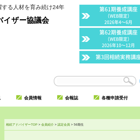
する人材を育み続け24年
第61期養成講座
（WEB限定）
バイザー協議会
2026年4〜6月
第62期養成講座
（WEB限定）
2026年10〜12月
第3回相続実務講
況
会員情報
会報誌
各種申請受付
相続アドバイザーTOP
>
会員紹介
>
認定会員
>
56期生