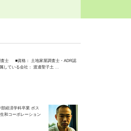
査士 ■資格： 土地家屋調査士・ADR認
属している会社： 渡邊聖子土 …
学部経済学科卒業 ボス
 生和コーポレーション