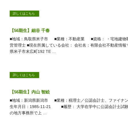
詳しくはこちら
【56期生】細谷 千春
■地域：鳥取県米子市 ■業種：不動産業 ■資格： ・宅地建物
営管理士 ■現在所属している会社： 会社名：有限会社不動産情報
県米子市末広町192 TE …
詳しくはこちら
【56期生】内山 智絵
■地域：新潟県新潟市 ■業種：税理士／公認会計士、ファイナ
生年月日：1985-11-21 ■履歴： 大学在学中に公認会計士試
の地方事務所で上 …