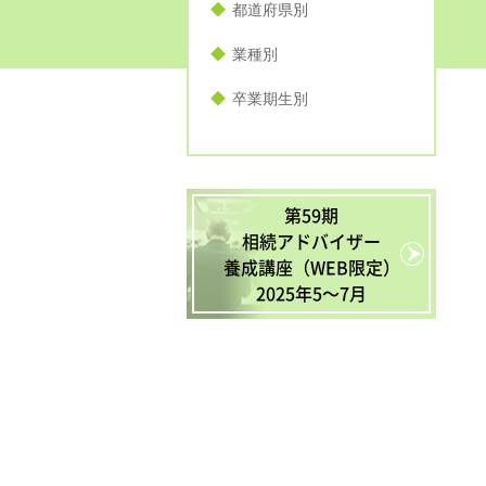
都道府県別
業種別
卒業期生別
第59期
相続アドバイザー
養成講座（WEB限定）
2025年5〜7月