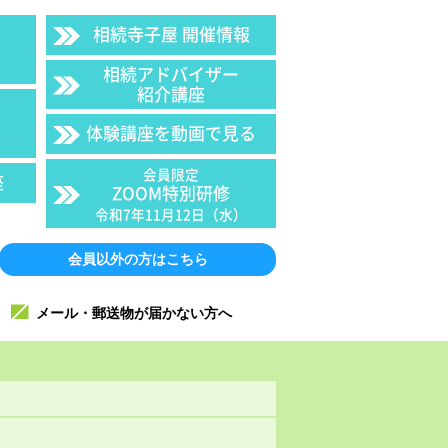
相続寺子屋 開催情報
相続アドバイザー
紹介講座
体験講座を動画で見る
会員限定
座
ZOOM特別研修
令和7年11月12日（水）
会員以外の方はこちら
メール・郵送物が届かない方へ