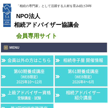
「相続の専門家」として活躍する人材を育み続け24年
NPO法人
相続アドバイザー協議会
会員専用サイト
MENU
会員以外の方はこちら
相続寺子屋 開催情報
第60期養成講座
第61期養成講座
（WEB限定）
（WEB限定）
2025年10〜12月
2026年4〜6月
上級アドバイザー資格
相続アドバイザー
紹介講座
受験講座・試験