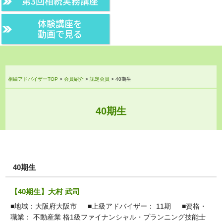
第3回相続実務講座
体験講座を
動画で見る
相続アドバイザーTOP
>
会員紹介
>
認定会員
>
40期生
40期生
40期生
【40期生】大村 武司
■地域：大阪府大阪市 ■上級アドバイザー： 11期 ■資格・
職業： 不動産業 格1級ファイナンシャル・プランニング技能士